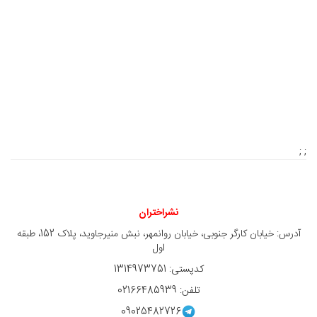
; ;
نشراختران
آدرس: خیابان کارگر جنوبی، خیابان روانمهر، نبش منیرجاوید، پلاک 152، طبقه
اول
کدپستی: 1314973751
تلفن: 02166485939
09025482726