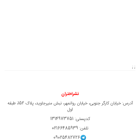
; ;
نشراختران
آدرس: خیابان کارگر جنوبی، خیابان روانمهر، نبش منیرجاوید، پلاک 152، طبقه
اول
کدپستی: 1314973751
تلفن: 02166485939
09025482726