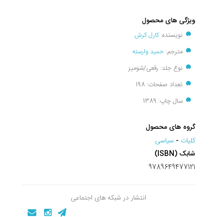
ویژگی های محصول
نویسنده:
کارل کرش
مترجم:
حمید وارسته
نوع جلد: رقعی/شومیز
تعداد صفحات: 198
سال چاپ: 1389
گروه های محصول
کليات
-
سیاسی
شابک (ISBN)
9789649477121
انتشار در شبکه های اجتماعی