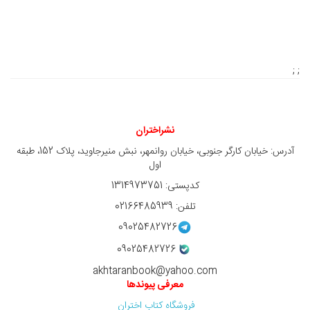
; ;
نشراختران
آدرس: خیابان کارگر جنوبی، خیابان روانمهر، نبش منیرجاوید، پلاک 152، طبقه
اول
کدپستی: 1314973751
تلفن: 02166485939
09025482726
09025482726
akhtaranbook@yahoo.com
معرفی پیوندها
فروشگاه کتاب اختران