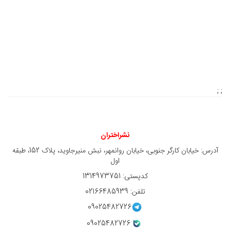
; ;
نشراختران
آدرس: خیابان کارگر جنوبی، خیابان روانمهر، نبش منیرجاوید، پلاک 152، طبقه
اول
کدپستی: 1314973751
تلفن: 02166485939
09025482726
09025482726