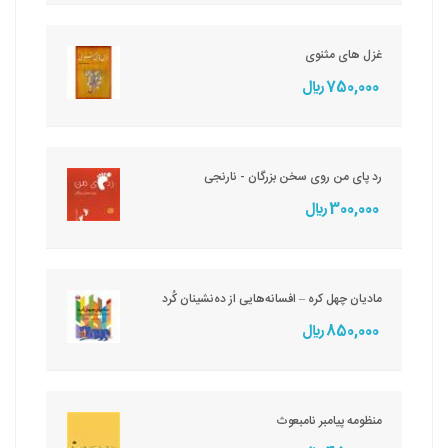
غزل های مثنوی
750,000 ريال
رد پای من روی سخن بزرگان - نارنجی
300,000 ريال
مادیان چهل کره – افسانه‌هایی از ده‌نشینان کُرد
850,000 ريال
منظومه پیامبر نامبعوث