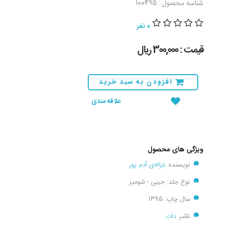
شناسه محصول : 100495
0 نفر
قیمت : 300,000 ريال
افزودن به سبد خرید
علاقه مندی
ویژگی های محصول
نویسنده:
غزاله‌ی آدم پور
نوع جلد: جیبی - شومیز
سال چاپ: 1395
ناشر:
دات