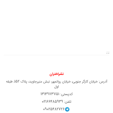
; ;
نشراختران
آدرس: خیابان کارگر جنوبی، خیابان روانمهر، نبش منیرجاوید، پلاک 152، طبقه
اول
کدپستی: 1314973751
تلفن: 02166485939
09025482726