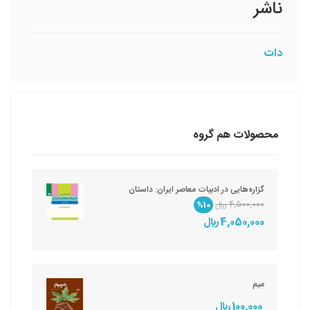
ناشر
دات
محصولات هم گروه
گزاره‌هایی در ادبیات معاصر ایران: داستان
4,500,000 ريال
%10
4,050,000 ريال
میم
100,000 ريال