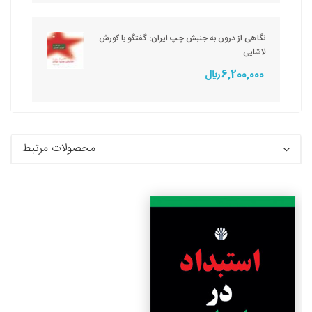
نگاهی از درون به جنبش چپ ایران: گفتگو با کورش
لاشایی
6,200,000 ريال
محصولات مرتبط
جزئیات