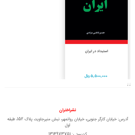
افزودن به سبد خرید
استبداد در ایران
5,500,000 ريال
; ;
نشراختران
آدرس: خیابان کارگر جنوبی، خیابان روانمهر، نبش منیرجاوید، پلاک 152، طبقه
اول
کدپستی: 1314973751