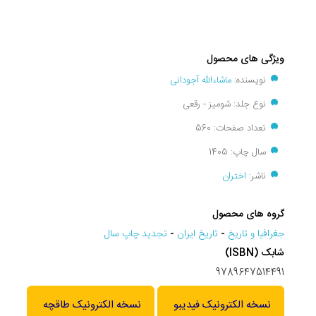
ویژگی های محصول
نویسنده:
ماشاءالله آجودانی
نوع جلد: شومیز - رقعی
تعداد صفحات: 560
سال چاپ: 1405
ناشر:
اختران
گروه های محصول
جغرافيا و تاريخ
-
تاریخ ایران
-
تجديد چاپ سال
شابک (ISBN)
9789647514491
نسخه الکترونیک فیدیبو
نسخه الکترونیک طاقچه