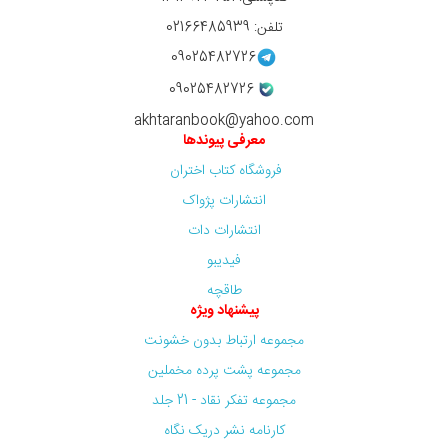
تلفن: 02166485939
09025482726
09025482726
akhtaranbook@yahoo.com
معرفی پیوندها
فروشگاه کتاب اختران
انتشارات پژواک
انتشارات دات
فیدیبو
طاقچه
پیشنهاد ویژه
مجموعه ارتباط بدون خشونت
مجموعه پشت پرده مخملین
مجموعه تفکر نقاد - 21 جلد
کارنامه نشر دریک نگاه