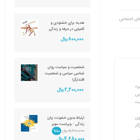
های اجتماعی
هدیه: برای خشنودی و
کامیابی در حرفه و زندگی
800,000 ريال
شخصیت و سیاست روان
شناسی سیاسی و شخصیت
اقتدارگرا
ر»
2,200,000 ريال
یی
ست
وی
ارتباط بدون خشونت زبان
زندگی - ویراست سوم
ار
5,200,000 ريال
%10
4,680,000 ريال