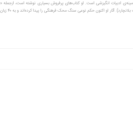
ینه‌ی ادبیات انگیزشی است. او کتاب‌های پرفروش بسیاری نوشته است، ازجمله «
کسی پنیر من را جابه‌جا کرد؟» و «مدیر یک دقیقه‌ای» (به همراه کنت بلانچارد). آثار او اکنون ح