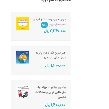
محصولات هم گروه
درس‌های درست اندیشیدن
2,600,000 ريال
%10
2,340,000 ريال
هنر سریع فکر کردن: پانزده
درس برای پانزده روز
1,400,000 ريال
والدین و تربیت فرزند: راه
حل هایی نو برای مشکلات
قدیمی
1,400,000 ريال