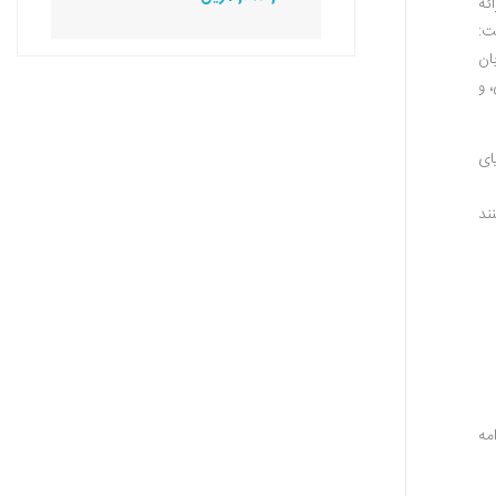
ئه
ت:
ان
 و
ای
ند
مه