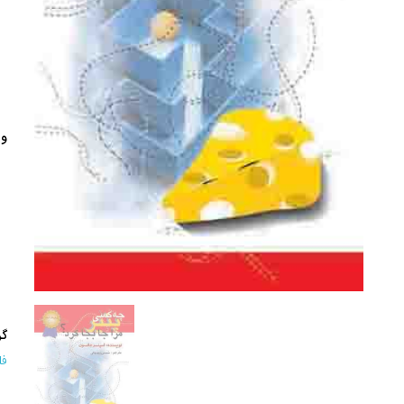
وی
گر
فل
.