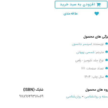
افزودن به سبد خرید
علاقه مندی
ژگی های محصول
نویسنده:
اسپنسر جانسون
مترجم:
شمسی بهبهانی
نوع جلد: شومیز - رقعی
تعداد صفحات: 77
سال چاپ: 1404
وه های محصول
شابک (ISBN)
سفه و روانشناسی
-
روان‌شناسی
9789649317069