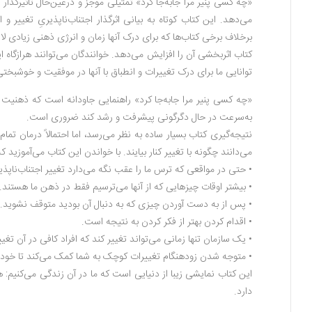
«چه کسی پنیر مرا جابه‌جا کرد» تمثیلی موجز و درعین‌حال تأثیرگذ
می‌دهد. این کتاب کوتاه به بیانی اثرگذار اجتناب‌ناپذیریِ تغیی
برخلاف برخی کتاب‌ها که برای درک آنها زمان و انرژی ذهنی زیادی ل
کتاب اثربخشی آن را افزایش می‌دهد. خوانندگان می‌توانند هرازگاه 
توانایی ما برای درک تغییرات و انطباق با آنها در موفقیت و خوشبخت
«چه کسی پنیر مرا جابه‌جا کرد» راهنمایی جاودانه است که ذهنیت 
به‌سرعت در حال دگرگونی پیشرفت و رشد کند ضروری است.
نتیجه‌گیری کتاب بسیار ساده به نظر می‌رسد، اما احتمالاً درمان ت
می‌دانند چگونه با تغییر کنار بیایند. با خواندن این کتاب می‌آموزید که
• حتی در مواقعی که ترس ما را عقب نگه می‌دارد تغییر اجتناب‌ناپذی
• بیشتر اوقات چیزهایی که از آنها می‌ترسیم فقط در ذهن ما هستند.
• پس از به دست آوردن چیزی که به دنبال آن بودید متوقف نشوید.
• اقدام کردن بهتر از فکر کردن به نتیجه است.
• یک سازمان تنها زمانی می‌تواند تغییر کند که افراد کافی در آن تغییر
• متوجه شدن زودهنگام تغییرات کوچک به شما کمک می‌کند تا خود را 
این کتاب نمایشی زیبا از دنیایی است که ما در آن زندگی می‌کنیم:
دارد.