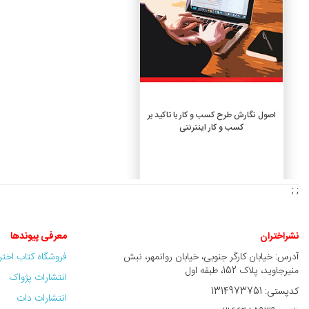
افزودن به سبد خرید
اصول نگارش طرح کسب و کار با تاکید بر
کسب و کار اینترنتی
2,500,000 ريال
; ;
نشراختران
معرفی پیوندها
آدرس: خیابان کارگر جنوبی، خیابان روانمهر، نبش
فروشگاه کتاب اخت
منیرجاوید، پلاک 152، طبقه اول
انتشارات پژواک
کدپستی: 1314973751
انتشارات دات