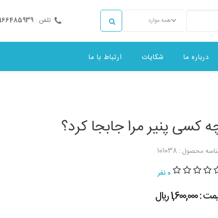
تلفن :
2166485939
همه موارد
درباره ما
شکایات
ارتباط با ما
ه کسی پنیر مرا جابجا کرد؟
اسه محصول : 101038
0 نفر
 : 1,600,000 ريال