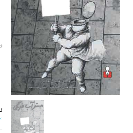
وی
گر
اد