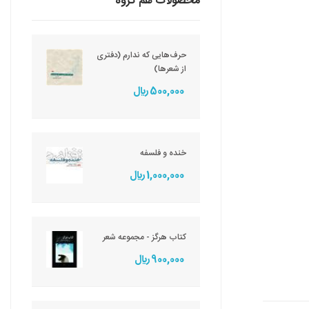
محصولات هم گروه
حرف‌هایی که ندارم (دفتری
از شعرها)
500,000 ريال
خنده و فلسفه
1,000,000 ريال
کتاب هرگز - مجموعه شعر
900,000 ريال