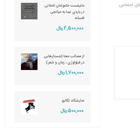
های اجتماعی
مانیفست خاموشان تاملاتی
در باره‌ی نیما به میانجی
افسانه
2,500,000 ريال
از مصائب معنا (جستارهایی
در فیلولوژی ، زمان و شعر)
1,700,000 ريال
نمایشگاه نگاتیو
500,000 ريال