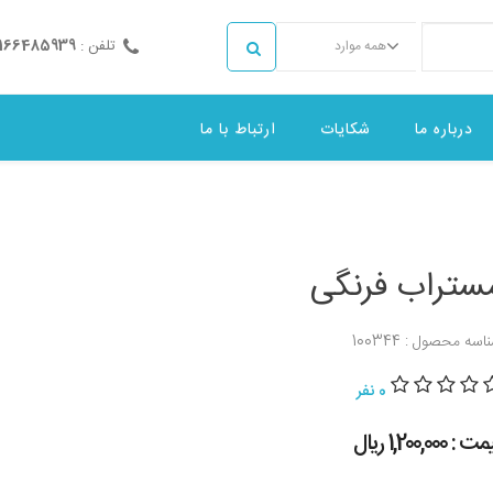
تلفن :
2166485939
همه موارد
درباره ما
شکایات
ارتباط با ما
ستراب فرنگی
اسه محصول : 100344
0 نفر
 : 1,200,000 ريال