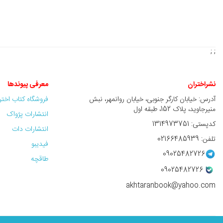
; ;
نشراختران
معرفی پیوندها
آدرس: خیابان کارگر جنوبی، خیابان روانمهر، نبش
فروشگاه کتاب اخت
منیرجاوید، پلاک 152، طبقه اول
انتشارات پژواک
کدپستی: 1314973751
انتشارات دات
تلفن: 02166485939
فیدیبو
09025482726
طاقچه
09025482726
akhtaranbook@yahoo.com