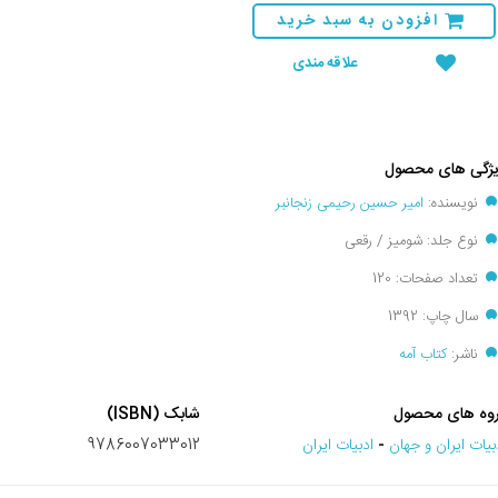
افزودن به سبد خرید
علاقه مندی
ژگی های محصول
نویسنده:
امیر حسین رحیمی زنجانبر
نوع جلد: شومیز / رقعی
تعداد صفحات: 120
سال چاپ: 1392
ناشر:
کتاب آمه
وه های محصول
شابک (ISBN)
بيات ايران و جهان
-
ادبیات ایران
9786007033012