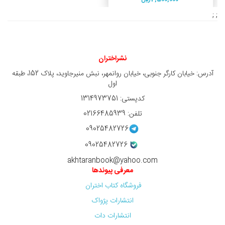
; ;
نشراختران
آدرس: خیابان کارگر جنوبی، خیابان روانمهر، نبش منیرجاوید، پلاک 152، طبقه
اول
کدپستی: 1314973751
تلفن: 02166485939
09025482726
09025482726
akhtaranbook@yahoo.com
معرفی پیوندها
فروشگاه کتاب اختران
انتشارات پژواک
انتشارات دات