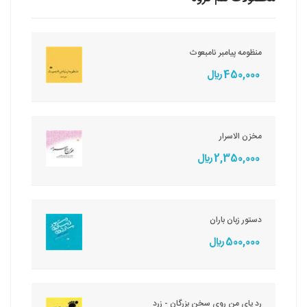
منظومه پیامبر نامبعوث
450,000 ريال
مخزن الاسرار
2,350,000 ريال
دستور زبان باران
500,000 ريال
رد پای من روی سخن بزرگان - زرد