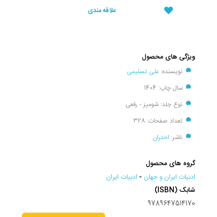
علاقه مندی
ویژگی های محصول
نویسنده:
علی تسلیمی
سال چاپ: 1404
نوع جلد: شومیز - رقعی
تعداد صفحات: 328
ناشر:
اختران
گروه های محصول
ادبيات ايران و جهان
-
ادبیات ایران
شابک (ISBN)
9789647514170