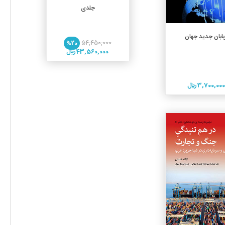
جلدی
افزودن به سبد خرید
بابان جدید جهان
%20
54,450,000
43,560,000 ريال
3,700,00 ريال
جزئیات