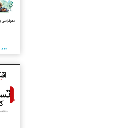
گرافیک - معماری
مديريت
افزو
مستندها
دموکراسی ب
نجوم
نقد و تفسير
نمايشنامه
800,000