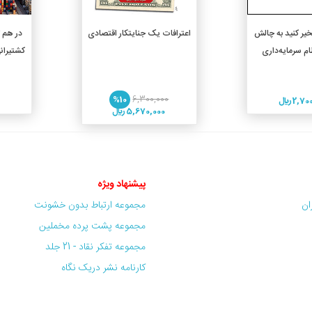
دن به سبد خرید
افزودن به سبد خرید
خیر کنید به چالش
اعترافات یک جنایتکار اقتصادی
در هم 
م سرمایه‌داری
کشتیران
%10
6,300,000
2, ريال
5,670,000 ريال
پیشنهاد ویژه
ران
مجموعه ارتباط بدون خشونت
مجموعه پشت پرده مخملین
مجموعه تفکر نقاد - 21 جلد
کارنامه نشر دریک نگاه