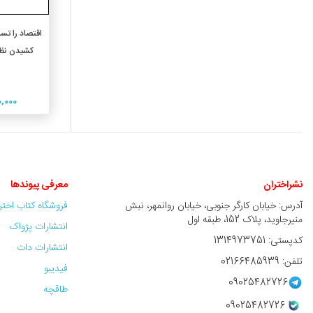
افزو
اقتصاد را تس
کشیدن نظا
700,000
نشراختران
معرفی پیوندها
آدرس: خیابان کارگر جنوبی، خیابان روانمهر، نبش
فروشگاه کتاب اخت
منیرجاوید، پلاک 152، طبقه اول
انتشارات پژواک
کدپستی: 1314973751
انتشارات دات
تلفن: 02166485939
فیدیبو
09025482726
طاقچه
09025482726