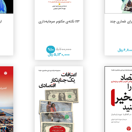
دن به سبد خرید
افزودن به سبد خرید
رای شماری چند
23 نکته‌ی مکتوم سرمایه‌داری
ار
%10
5,700,000
6, ريال
0
5,130,000 ريال
جزئیات
جزئیات