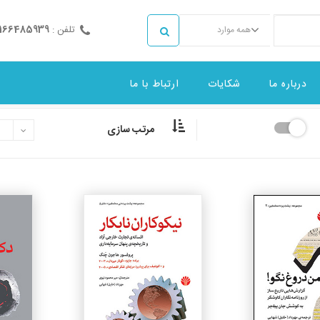
تلفن :
2166485939
همه موارد
درباره ما
شکایات
ارتباط با ما
مرتب سازی
جزئیات
جزئیات