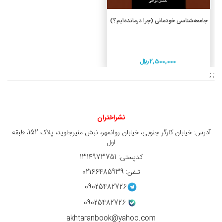
افزودن به سبد خرید
جامعه‌شناسی خودمانی (چرا درمانده‌ایم؟)
2,500,000 ريال
; ;
نشراختران
آدرس: خیابان کارگر جنوبی، خیابان روانمهر، نبش منیرجاوید، پلاک 152، طبقه
اول
کدپستی: 1314973751
تلفن: 02166485939
09025482726
09025482726
akhtaranbook@yahoo.com