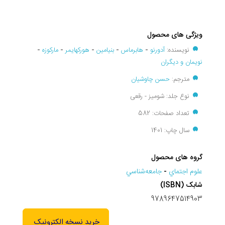
ویژگی های محصول
نویسنده:
آدورنو
-
هابرماس
-
بنیامین
-
هورکهایمر
-
مارکوزه
-
نویمان و دیگران
مترجم:
حسن چاوشیان
نوع جلد: شومیز - رقعی
تعداد صفحات: 582
سال چاپ: 1401
گروه های محصول
علوم اجتماي
-
جامعه‌شناسي
شابک (ISBN)
9789647514903
خرید نسخه الکترونیک