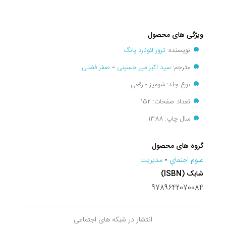
ویژگی های محصول
نویسنده:
ترور لئونارد یانگ
مترجم:
سید اکبر میر حسینی
-
صفر فضلی
نوع جلد: شومیز - رقعی
تعداد صفحات: 152
سال چاپ: 1388
گروه های محصول
علوم اجتماي
-
مديريت
شابک (ISBN)
9789642070084
انتشار در شبکه های اجتماعی