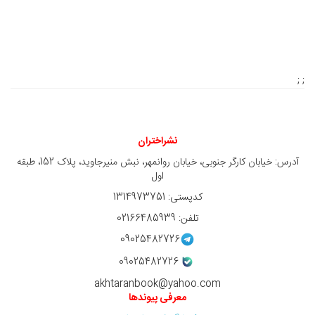
; ;
نشراختران
آدرس: خیابان کارگر جنوبی، خیابان روانمهر، نبش منیرجاوید، پلاک 152، طبقه
اول
کدپستی: 1314973751
تلفن: 02166485939
09025482726
09025482726
akhtaranbook@yahoo.com
معرفی پیوندها