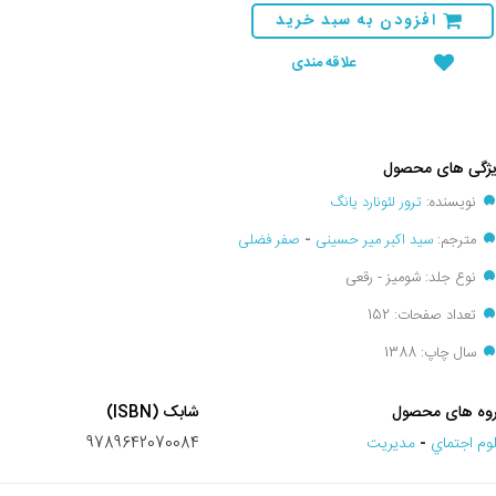
افزودن به سبد خرید
علاقه مندی
ژگی های محصول
نویسنده:
ترور لئونارد یانگ
مترجم:
سید اکبر میر حسینی
-
صفر فضلی
نوع جلد: شومیز - رقعی
تعداد صفحات: 152
سال چاپ: 1388
وه های محصول
شابک (ISBN)
وم اجتماي
-
مديريت
9789642070084