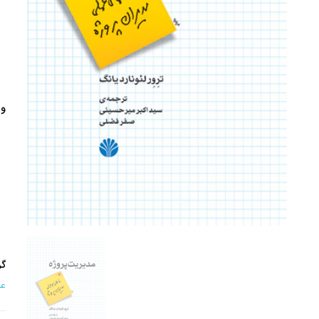
وی
گر
عل