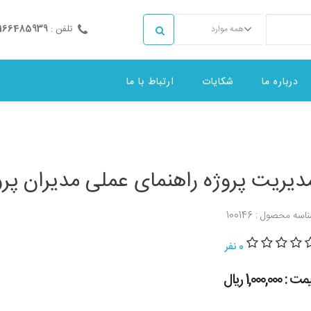
تلفن :
2166485939
همه موارد
درباره ما
شکایات
ارتباط با ما
دیریت پروژه راهنمای عملی مدیران پرو
اسه محصول : 100146
0 نفر
 : 1,000,000 ريال