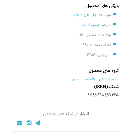
ویژگی های محصول
نویسنده:
جان هرولد پلام
مترجم:
عباس امانت
نوع جلد: شومیز - رقعی
تعداد صفحات: 160
سال چاپ: 1386
گروه های محصول
علوم اجتماي
-
فلسفه - منطق
شابک (ISBN)
9789648897425
انتشار در شبکه های اجتماعی