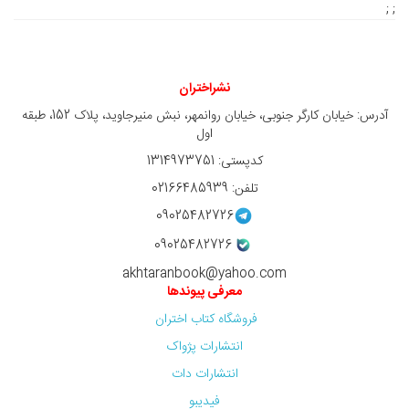
; ;
نشراختران
آدرس: خیابان کارگر جنوبی، خیابان روانمهر، نبش منیرجاوید، پلاک 152، طبقه
اول
کدپستی: 1314973751
تلفن: 02166485939
09025482726
09025482726
akhtaranbook@yahoo.com
معرفی پیوندها
فروشگاه کتاب اختران
انتشارات پژواک
انتشارات دات
فیدیبو