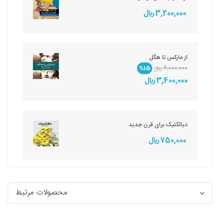
3,200,000 ريال
از مارکس تا هگل
4,000,000 ريال
%15
3,400,000 ريال
دیالکتیک برای قرن جدید
750,000 ريال
محصولات مرتبط