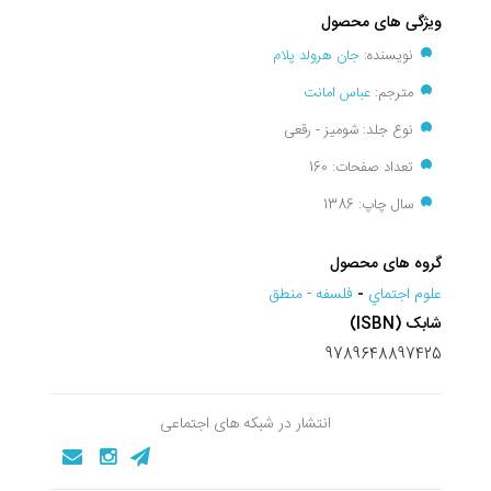
ویژگی های محصول
نویسنده:
جان هرولد پلام
مترجم:
عباس امانت
نوع جلد: شومیز - رقعی
تعداد صفحات: 160
سال چاپ: 1386
گروه های محصول
علوم اجتماي
-
فلسفه - منطق
شابک (ISBN)
9789648897425
انتشار در شبکه های اجتماعی