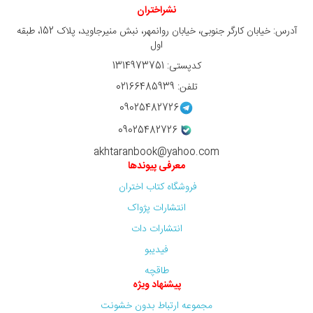
نشراختران
آدرس: خیابان کارگر جنوبی، خیابان روانمهر، نبش منیرجاوید، پلاک 152، طبقه
اول
کدپستی: 1314973751
تلفن: 02166485939
09025482726
09025482726
akhtaranbook@yahoo.com
معرفی پیوندها
فروشگاه کتاب اختران
انتشارات پژواک
انتشارات دات
فیدیبو
طاقچه
پیشنهاد ویژه
مجموعه ارتباط بدون خشونت