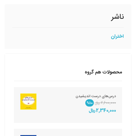
ناشر
اختران
محصولات هم گروه
درس‌های درست اندیشیدن
2,600,000 ريال
%10
2,340,000 ريال