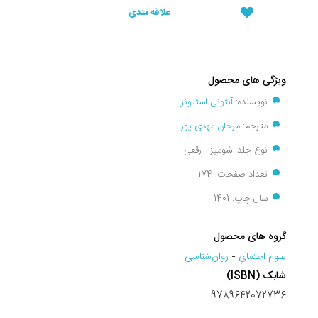
علاقه مندی
ویژگی های محصول
نویسنده:
آنتونی استیونز
مترجم:
مرجان مهدی پور
نوع جلد: شومیز - رقعی
تعداد صفحات: 174
سال چاپ: 1401
گروه های محصول
علوم اجتماي
-
روان‌شناسی
شابک (ISBN)
9789642072736