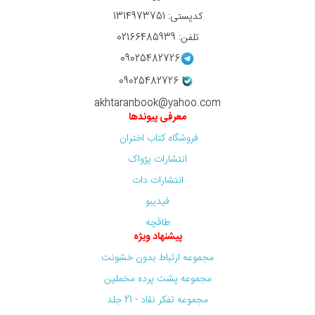
کدپستی: 1314973751
تلفن: 02166485939
09025482726
09025482726
akhtaranbook@yahoo.com
معرفی پیوندها
فروشگاه کتاب اختران
انتشارات پژواک
انتشارات دات
فیدیبو
طاقچه
پیشنهاد ویژه
مجموعه ارتباط بدون خشونت
مجموعه پشت پرده مخملین
مجموعه تفکر نقاد - 21 جلد