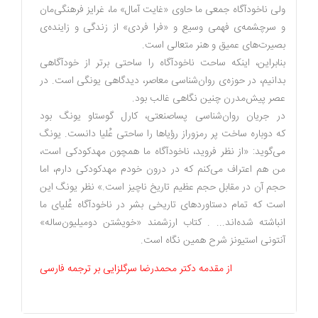
ولی ناخودآگاه جمعی ما حاوی «غایت آمال» ما، غرایز فرهنگی‌مان
و سرچشمه‌ی فهمی وسیع و «فرا فردی» از زندگی و زاینده‌ی
بصیرت‌های عمیق و هنر متعالی است.
بنابراین، اینکه ساحت ناخودآگاه را ساحتی برتر از خودآگاهی
بدانیم، در حوزه‌ی روان‌شناسی معاصر، دیدگاهی یونگی است. در
عصر پیش‌مدرن چنین نگاهی غالب بود.
در جریان روان‌شناسی پساصنعتی، کارل گوستاو یونگ بود
که دوباره ساخت پر رمزوراز رؤیاها را ساحتی عُلیا دانست. یونگ
می‌گوید: «از نظر فروید، ناخودآگاه ما همچون مهدکودکی است،
من هم اعتراف می‌کنم که در درون خودم مهدکودکی دارم، اما
حجم آن در مقابل حجم عظیم تاریخ ناچیز است.» نظر یونگ این
است که تمام دستاوردهای تاریخی بشر در ناخودآگاه عُلیای ما
انباشته شده‌اند... . کتاب ارزشمند «خویشتن دومیلیون‌ساله»
آنتونی استیونز شرح همین نگاه است.
از مقدمه دکتر محمدرضا سرگلزایی بر ترجمه فارسی