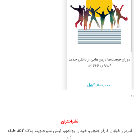
افزودن به سبد خرید
دوران فرصت‌ها درس‌هایی از دانش جدید
درباره‌ی نوجوانی
4,500,000 ريال
; ;
نشراختران
آدرس: خیابان کارگر جنوبی، خیابان روانمهر، نبش منیرجاوید، پلاک 152، طبقه
اول