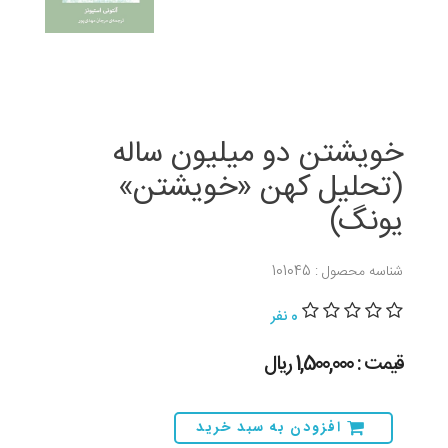
خویشتن دو میلیون ساله
(تحلیل کهن «خویشتن»
یونگ)
شناسه محصول : 101045
0 نفر
قیمت : 1,500,000 ريال
افزودن به سبد خرید