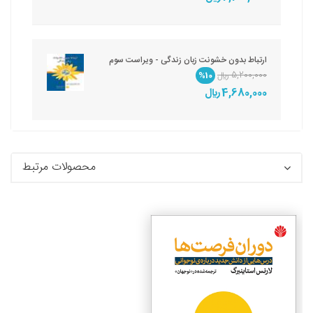
ارتباط بدون خشونت زبان زندگی - ویراست سوم
5,200,000 ريال
%10
4,680,000 ريال
محصولات مرتبط
جزئیات