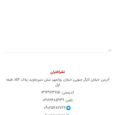
; ;
نشراختران
آدرس: خیابان کارگر جنوبی، خیابان روانمهر، نبش منیرجاوید، پلاک 152، طبقه
اول
کدپستی: 1314973751
تلفن: 02166485939
09025482726