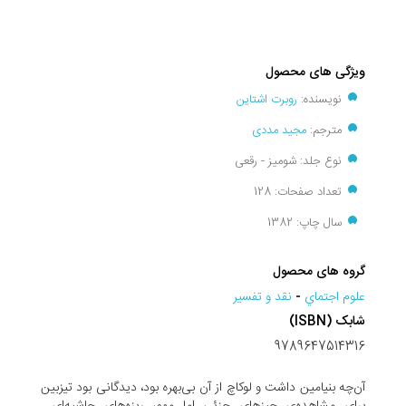
ویژگی های محصول
نویسنده:
روبرت اشتاین
مترجم:
مجید مددی
نوع جلد: شومیز - رقعی
تعداد صفحات: 128
سال چاپ: 1382
گروه های محصول
علوم اجتماي
-
نقد و تفسير
شابک (ISBN)
9789647514316
آن‌چه بنیامین داشت و لوکاچ از آن بی‌بهره بود، دیدگانی بود تیزبین
برای مشاهده‌ی چیزهای جزئی اما مهم، ریزه‌های حاشیه‌ای...