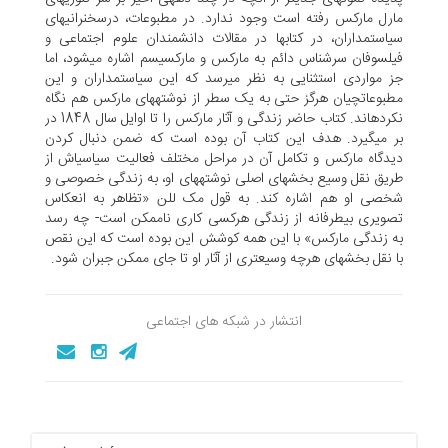
مارل مارکس رفته است وجود ندارد. در مطبوعات، درسخنرانی­های
سیاست­مداران، در کتاب­ها در مقالات دانشمندان علوم اجتماعی و
فیلسوفان سرشناس دائم به مارکس و مارکسیسم اشاره می­شود، اما
جز مواردی استثنایی به نظر می­رسد که این سیاستمداران و این
مطبوعات­چیان هرگز حتی به یک سطر از نوشته­های مارکس هم نگاه
نکرده­اند. کتاب حاضر زندگی و آثار مارکس را تا اوایل سال 1848 در
بر می­گیرد. هدف این کتاب آن بوده است که ضمن دنبال کردن
دیدگاه مارکس و تکامل آن در مراحل مختلف فعالیت سیاسی­اش از
طریق نقل وسیع بخش­های اصلی نوشته­های او، به زندگی خصوصی و
شخصی او هم اشاره کند. به قول مک للن «تظاهر به انعکاس
تصویری بی­طرفانه از زندگی هرکسی کاری ناممکن است- چه رسد
به زندگی مارکس» با این همه کوشش این بوده است که این نقص
با نقل بخش­های هرچه وسیع­تری از آثار او تا جای ممکن جبران شود.
انتشار در شبکه های اجتماعی