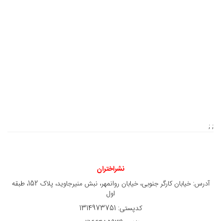
; ;
نشراختران
آدرس: خیابان کارگر جنوبی، خیابان روانمهر، نبش منیرجاوید، پلاک 152، طبقه
اول
کدپستی: 1314973751