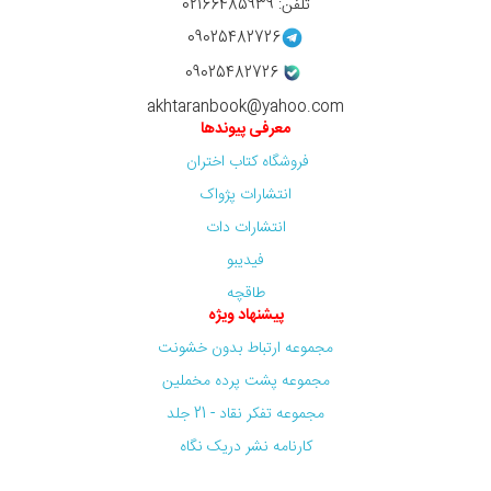
تلفن: 02166485939
09025482726
09025482726
akhtaranbook@yahoo.com
معرفی پیوندها
فروشگاه کتاب اختران
انتشارات پژواک
انتشارات دات
فیدیبو
طاقچه
پیشنهاد ویژه
مجموعه ارتباط بدون خشونت
مجموعه پشت پرده مخملین
مجموعه تفکر نقاد - 21 جلد
کارنامه نشر دریک نگاه