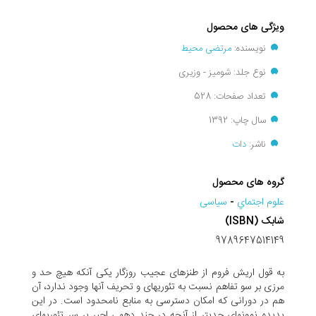
ویژگی های محصول
نویسنده:
مرتضی محیط
نوع جلد: شومیز - وزیری
تعداد صفحات: 528
سال چاپ: 1392
ناشر:
دات
گروه های محصول
علوم اجتماي
-
سیاسی
شابک (ISBN)
9789647514149
به قول اریش فروم از طنزهای عجیب روزگار یکی آن­که هیچ حد و
مرزی بر سو تفاهم نسبت به تئوری­های و تحریف آن­ها وجود ندارد، آن
هم در دورانی که امکان دسترسی به منابع نامحدود است. در این
پدیده نمونه­ای جدی­تر از آن­چه در چند دهه­ی احیر بر سر تئوری­های