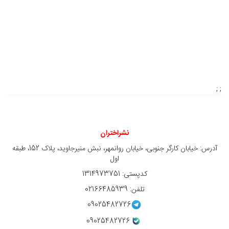
; ;
نشراختران
آدرس: خیابان کارگر جنوبی، خیابان روانمهر، نبش منیرجاوید، پلاک 152، طبقه
اول
کدپستی: 1314973751
تلفن: 02166485939
09025482726
09025482726