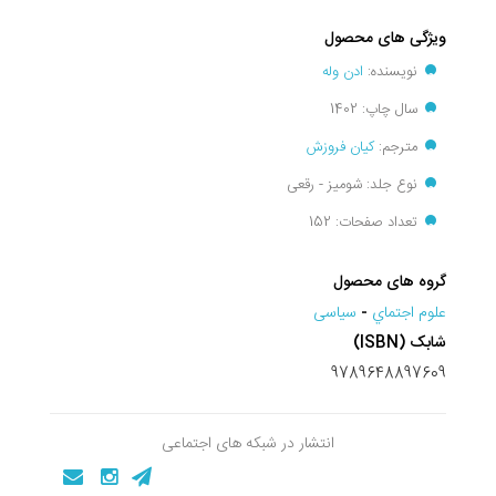
ویژگی های محصول
نویسنده:
ادن وله
سال چاپ: 1402
مترجم:
کیان فروزش
نوع جلد: شومیز - رقعی
تعداد صفحات: 152
گروه های محصول
علوم اجتماي
-
سیاسی
شابک (ISBN)
9789648897609
انتشار در شبکه های اجتماعی