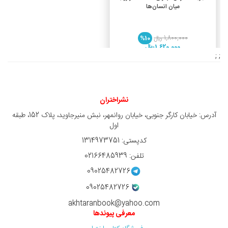
میان انسان‌ها
1,800,000 ريال
%10
1,620,000 ريال
; ;
نشراختران
آدرس: خیابان کارگر جنوبی، خیابان روانمهر، نبش منیرجاوید، پلاک 152، طبقه
اول
کدپستی: 1314973751
تلفن: 02166485939
09025482726
09025482726
akhtaranbook@yahoo.com
معرفی پیوندها