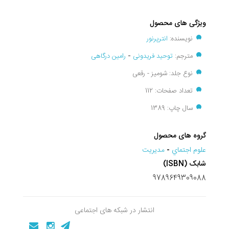
ویژگی های محصول
نویسنده:
انترپرنور
مترجم:
توحید فریدونی
-
رامین درگاهی
نوع جلد: شومیز - رقعی
تعداد صفحات: 112
سال چاپ: 1389
گروه های محصول
علوم اجتماي
-
مديريت
شابک (ISBN)
9789649309088
انتشار در شبکه های اجتماعی