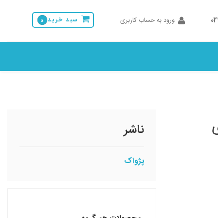
0
ورود به حساب کاربری
سبد خرید
0
ی
ناشر
پژواک