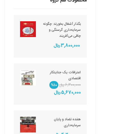
محصولات هم گروه
بگذار آشغال بخورند: چگونه
سرمایه‌داری گرسنگی و
چاقی می‌آفریند
3,800,000 ريال
اعترافات یک جنایتکار
اقتصادی
6,300,000 ريال
%10
5,670,000 ريال
هفده تضاد و پایان
سرمایه‌داری