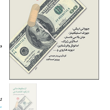
وی
گر
عل