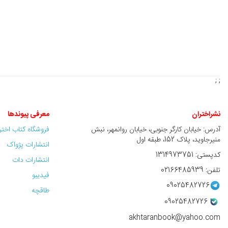
; ;
نشراختران
معرفی پیوندها
آدرس: خیابان کارگر جنوبی، خیابان روانمهر، نبش
فروشگاه کتاب اخت
منیرجاوید، پلاک 152، طبقه اول
انتشارات پژواک
کدپستی: 1314973751
انتشارات دات
تلفن: 02166485939
فیدیبو
09025482726
طاقچه
09025482726
akhtaranbook@yahoo.com