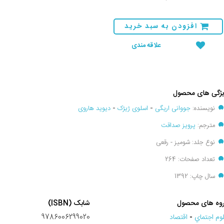
افزودن به سبد خرید
علاقه مندی
ژگی های محصول
نویسنده:
جووانی اریگی
-
اسلوی ژیژک
-
دیوید هاروی
مترجم:
پرویز صداقت
نوع جلد: شومیز - رقعی
تعداد صفحات: 264
سال چاپ: 1392
وه های محصول
شابک (ISBN)
وم اجتماي
-
اقتصاد
9786006299020