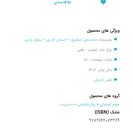
علاقه مندی
ویژگی های محصول
نویسنده:
محمدعلی صفرپور
-
احسان اژدری
-
نیلوفر زارعی
نوع جلد: شومیز - رقعی
تعداد صفحات: 120
سال چاپ: 1402
ناشر:
اختران
گروه های محصول
علوم اجتماي
-
روان‌شناسی
-
مديريت
شابک (ISBN)
9789642073269