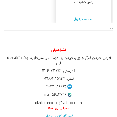
بدون خشونت»
2,700,000 ريال
; ;
نشراختران
آدرس: خیابان کارگر جنوبی، خیابان روانمهر، نبش منیرجاوید، پلاک 152، طبقه
اول
کدپستی: 1314973751
تلفن: 02166485939
09025482726
09025482726
akhtaranbook@yahoo.com
معرفی پیوندها
فروشگاه کتاب اختران