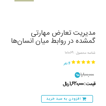
مدیریت تعارض مهارتی
گمشده در روابط میان انسان‌ها
شناسه محصول : 101069
4 نفر
1,800,000
%10
قیمت : 1,620,000 ريال
افزودن به سبد خرید