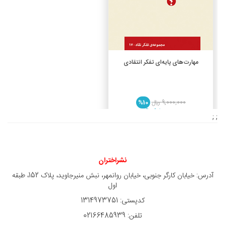
افزودن به سبد خرید
مهارت‌های پایه‌ای تفکر انتقادی
9,000,000 ريال
%10
8,100,000 ريال
; ;
نشراختران
آدرس: خیابان کارگر جنوبی، خیابان روانمهر، نبش منیرجاوید، پلاک 152، طبقه
اول
کدپستی: 1314973751
تلفن: 02166485939