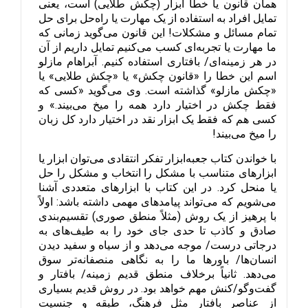
همان قانون یا خطا ابزار (چکش طلایی) است، یعنی 
تمایل افراد به استفاده از یک مهارت یا راه‌حل برای حل 
تمام مسائل و مشکلات! این قانون می‌گوید زمانی که 
ما مهارت یا تجربه‌ای کسب می‌کنیم تمایل داریم از آن 
در هر زمینه‌ای/ بافتاری استفاده کنیم. آبراهام مازلو 
اسم این خطا را «قانون چکش» یا «چکش طلایی» یا 
«چکش مازلو» گذاشته است. وی می‌گوید «کسی که 
فقط چکش در اختیار دارد همه را میخ می‌بیند.» و 
کسی هم که فقط یک ابزار نقد در اختیار دارد کل زبان 
را میخ می‌بیند!
با خواندن کتاب جعبه‌ابزار تفکر انتقادی می‌توان ابزار یا 
ابزارهای متناسب با مشکل را انتخاب و مشکل را حل 
یا منحل کرد. در این کتاب با ابزارهای متعددی آشنا 
می‌شویم که می‌تواند پیامدهای مهمی داشته باشد: اولاً 
با پرهیز از یک روش (مثلاً منطق صوری) تقسیم‌بندی 
صادق و کاذب تا حدی جای خود را به طیف‌های به 
درجاتی درست/ موجه می‌دهد و از سیاه و سفید دیدن 
انسان‌ها/ باورها ما را به نگاهی منصفانه‌تر سوق 
می‌دهد. ثانیاً برخلاف منطق قدیم زمینه/ بافتار و 
گفت‌وگو/کنش مهم خواهد بود. در روش قدیم بسیاری 
از عناصر بافتار مثل فرهنگ، طبقه و جنسیت 