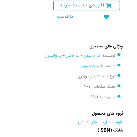
افزودن به سبد خرید
علاقه مندی
ویژگی های محصول
نویسنده:
گ. فارسمن
-
پ. فاسل
-
ج. واتسون
مترجم:
یاسر خوشنویس
نوع جلد: شومیز - وزیری
تعداد صفحات: 463
سال چاپ: 1402
گروه های محصول
علوم اجتماي
-
تفکر انتقادي
شابک (ISBN)