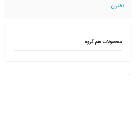
اختران
محصولات هم گروه
; ;
نشراختران
آدرس: خیابان کارگر جنوبی، خیابان روانمهر، نبش منیرجاوید، پلاک 152، طبقه
اول
کدپستی: 1314973751
تلفن: 02166485939