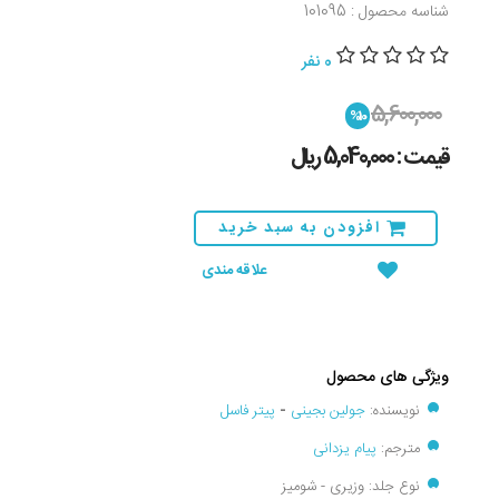
شناسه محصول : 101095
0 نفر
5,600,000
%10
قیمت : 5,040,000 ريال
افزودن به سبد خرید
علاقه مندی
ویژگی های محصول
نویسنده:
جولین بجینی
-
پیتر فاسل
مترجم:
پیام یزدانی
نوع جلد: وزیری - شومیز