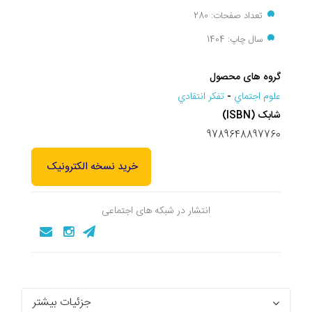
تعداد صفحات: 280
سال چاپ: 1404
گروه های محصول
علوم اجتماي
-
تفکر انتقادي
شابک (ISBN)
9789648897760
خرید نسخه الکترونیک
انتشار در شبکه های اجتماعی
جزئیات بیشتر