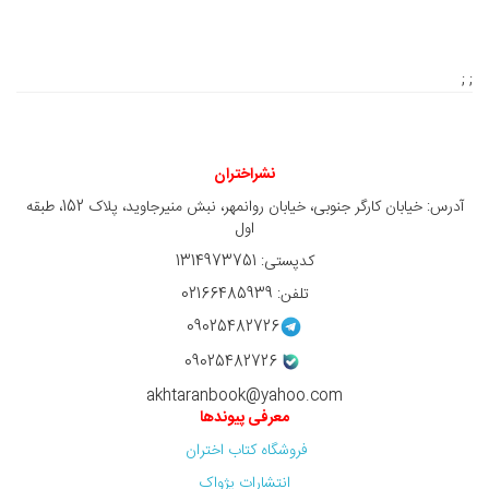
; ;
نشراختران
آدرس: خیابان کارگر جنوبی، خیابان روانمهر، نبش منیرجاوید، پلاک 152، طبقه
اول
کدپستی: 1314973751
تلفن: 02166485939
09025482726
09025482726
akhtaranbook@yahoo.com
معرفی پیوندها
فروشگاه کتاب اختران
انتشارات پژواک