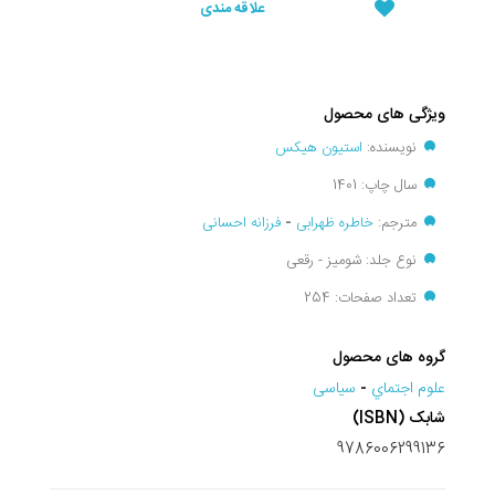
علاقه مندی
ویژگی های محصول
نویسنده:
استیون هیکس
سال چاپ: 1401
مترجم:
خاطره ظهرابی
-
فرزانه احسانی
نوع جلد: شومیز - رقعی
تعداد صفحات: 254
گروه های محصول
علوم اجتماي
-
سیاسی
شابک (ISBN)
9786006299136