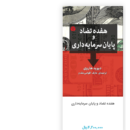
جزئیات
افزودن به سبد خرید
هفده تضاد و پایان سرمایه‌داری
4,200,000 ريال