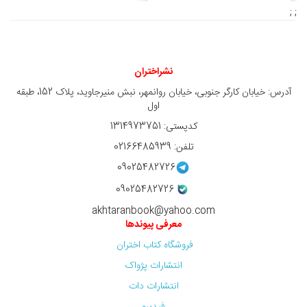
; ;
نشراختران
آدرس: خیابان کارگر جنوبی، خیابان روانمهر، نبش منیرجاوید، پلاک 152، طبقه
اول
کدپستی: 1314973751
تلفن: 02166485939
09025482726
09025482726
akhtaranbook@yahoo.com
معرفی پیوندها
فروشگاه کتاب اختران
انتشارات پژواک
انتشارات دات
فیدیبو