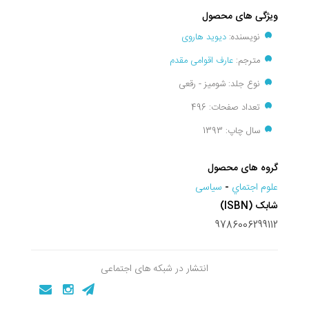
ویژگی های محصول
نویسنده:
دیوید هاروی
مترجم:
عارف اقوامی مقدم
نوع جلد: شومیز - رقعی
تعداد صفحات: 496
سال چاپ: 1393
گروه های محصول
علوم اجتماي
-
سیاسی
شابک (ISBN)
9786006299112
انتشار در شبکه های اجتماعی