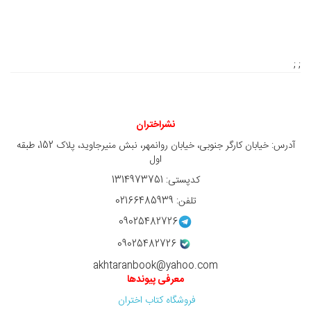
; ;
نشراختران
آدرس: خیابان کارگر جنوبی، خیابان روانمهر، نبش منیرجاوید، پلاک 152، طبقه
اول
کدپستی: 1314973751
تلفن: 02166485939
09025482726
09025482726
akhtaranbook@yahoo.com
معرفی پیوندها
فروشگاه کتاب اختران