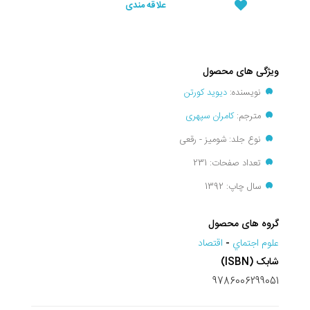
علاقه مندی
ویژگی های محصول
نویسنده:
دیوید کورتن
مترجم:
کامران سپهری
نوع جلد: شومیز - رقعی
تعداد صفحات: 231
سال چاپ: 1392
گروه های محصول
علوم اجتماي
-
اقتصاد
شابک (ISBN)
9786006299051