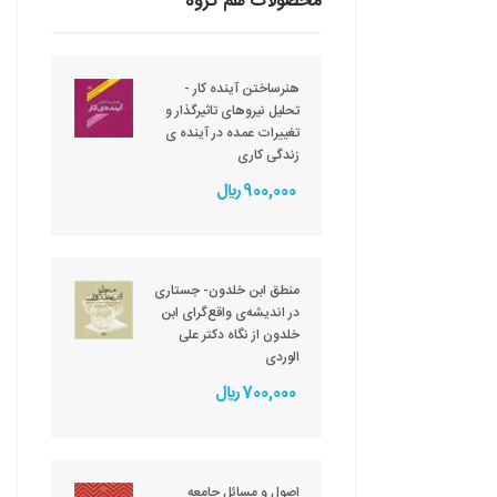
محصولات هم گروه
هنرساختن آینده کار -
تحلیل نیروهای تاثیرگذار و
تغییرات عمده در آینده ی
زندگی کاری
900,000 ريال
منطق ابن خلدون- جستاری
در اندیشه‌ی واقع‌گرای ابن
خلدون از نگاه دکتر علی
الوردی
700,000 ريال
اصول و مسائل جامعه