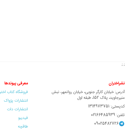
; ;
نشراختران
معرفی پیوندها
آدرس: خیابان کارگر جنوبی، خیابان روانمهر، نبش
فروشگاه کتاب اخت
منیرجاوید، پلاک 152، طبقه اول
انتشارات پژواک
کدپستی: 1314973751
انتشارات دات
تلفن: 02166485939
فیدیبو
09025482726
طاقچه