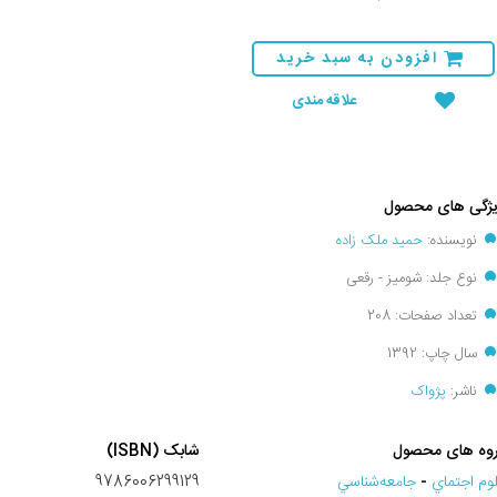
افزودن به سبد خرید
علاقه مندی
ژگی های محصول
نویسنده:
حمید ملک زاده
نوع جلد: شومیز - رقعی
تعداد صفحات: 208
سال چاپ: 1392
ناشر:
پژواک
وه های محصول
شابک (ISBN)
وم اجتماي
-
جامعه‌شناسي
9786006299129