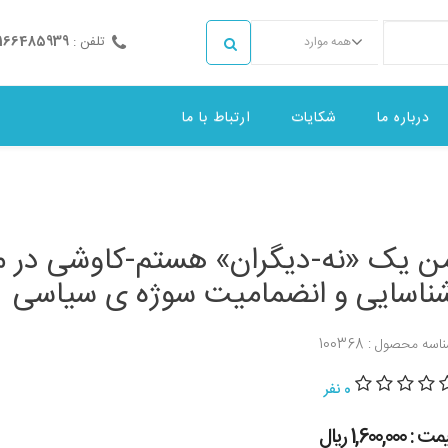
تلفن :
2166485939
همه موارد
درباره ما
شکایات
ارتباط با ما
ن یک «نه-دیگران» هستم-کاوشی در م
ناسایی و انضمامیت سوژه ی سیاسی
اسه محصول : 100368
0 نفر
 : 1,600,000 ريال