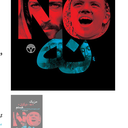
وی
گر
عل