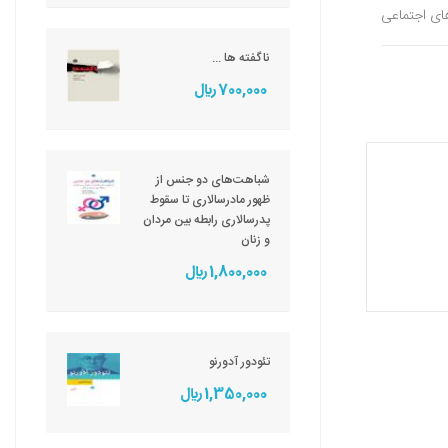
های اجتماعی
ناگفته ها ...
700,000 ريال
شباهت‌های دو جنس از
ظهور مادرسالاری تا سقوط
پدرسالاری رابطه بین مردان
و زنان
1,800,000 ريال
تئودور آدورنو
1,350,000 ريال