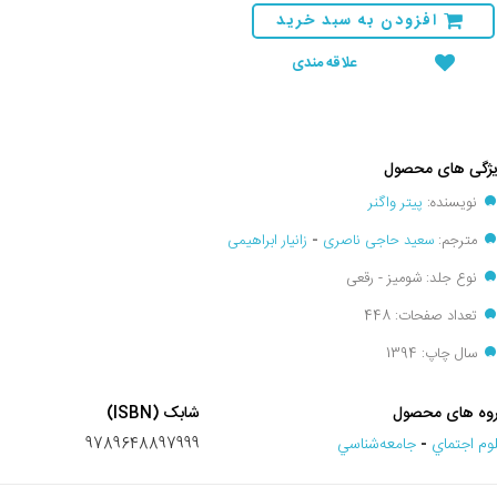
افزودن به سبد خرید
علاقه مندی
ژگی های محصول
نویسنده:
پیتر واگنر
مترجم:
سعید حاجی ناصری
-
زانیار ابراهیمی
نوع جلد: شومیز - رقعی
تعداد صفحات: 448
سال چاپ: 1394
وه های محصول
شابک (ISBN)
وم اجتماي
-
جامعه‌شناسي
9789648897999