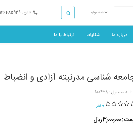
تلفن :
2166485939
همه موارد
درباره ما
شکایات
ارتباط با ما
امعه شناسی مدرنیته آزادی و انضباط
اسه محصول : 100458
0 نفر
 : 3,000,000 ريال