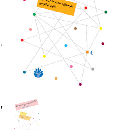
وی
گر
عل