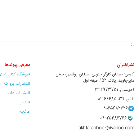
; ;
نشراختران
معرفی پیوندها
آدرس: خیابان کارگر جنوبی، خیابان روانمهر، نبش
فروشگاه کتاب اخت
منیرجاوید، پلاک 152، طبقه اول
انتشارات پژواک
کدپستی: 1314973751
انتشارات دات
تلفن: 02166485939
فیدیبو
09025482726
طاقچه
09025482726
akhtaranbook@yahoo.com