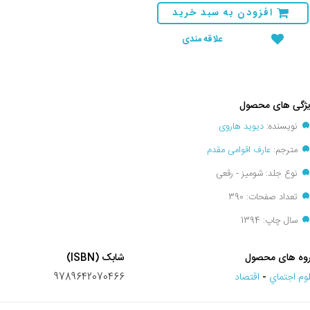
افزودن به سبد خرید
علاقه مندی
ژگی های محصول
نویسنده:
دیوید هاروی
مترجم:
عارف اقوامی مقدم
نوع جلد: شومیز - رقعی
تعداد صفحات: 390
سال چاپ: 1394
وه های محصول
شابک (ISBN)
وم اجتماي
-
اقتصاد
9789642070466