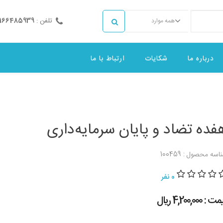
تلفن :
2166485939
همه موارد
درباره ما
شکایات
ارتباط با ما
فده تضاد و پایان سرمایه‌داری
اسه محصول : 100459
0 نفر
 : 4,200,000 ريال