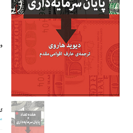
وی
گر
عل