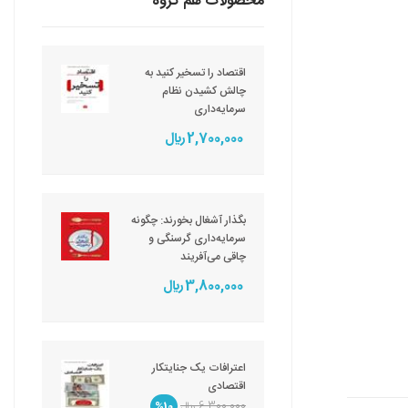
محصولات هم گروه
اقتصاد را تسخیر کنید به
چالش کشیدن نظام
سرمایه‌داری
2,700,000 ريال
بگذار آشغال بخورند: چگونه
سرمایه‌داری گرسنگی و
چاقی می‌آفریند
3,800,000 ريال
اعترافات یک جنایتکار
اقتصادی
6,300,000 ريال
%10