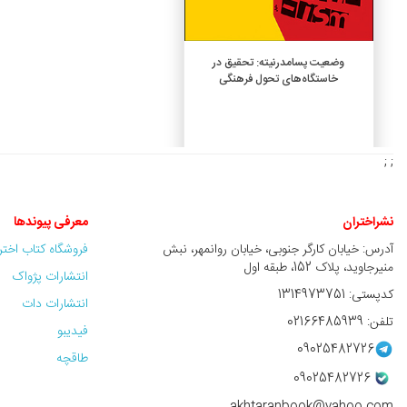
افزودن به سبد خرید
وضعیت پسامدرنیته: تحقیق در
خاستگاه‌های تحول فرهنگی
7,200,000 ريال
; ;
نشراختران
معرفی پیوندها
آدرس: خیابان کارگر جنوبی، خیابان روانمهر، نبش
فروشگاه کتاب اخت
منیرجاوید، پلاک 152، طبقه اول
انتشارات پژواک
کدپستی: 1314973751
انتشارات دات
تلفن: 02166485939
فیدیبو
09025482726
طاقچه
09025482726