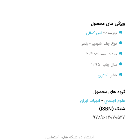
ویژگی های محصول
نویسنده:
امیر کمالی
نوع جلد: شومیز - رقعی
تعداد صفحات: 204
سال چاپ: 1395
ناشر:
اختران
گروه های محصول
علوم اجتماي
-
ادبیات ایران
شابک (ISBN)
9789642070527
انتشار در شبکه های اجتماعی