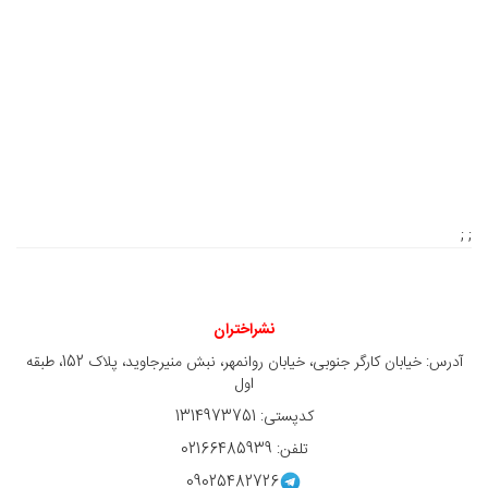
; ;
نشراختران
آدرس: خیابان کارگر جنوبی، خیابان روانمهر، نبش منیرجاوید، پلاک 152، طبقه
اول
کدپستی: 1314973751
تلفن: 02166485939
09025482726