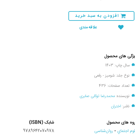
افزودن به سبد خرید
علاقه مندی
ژگی های محصول
سال چاپ: 1403
نوع جلد: شومیز - رقعی
تعداد صفحات: 436
نویسنده:
محمدرضا توکلی صابری
ناشر:
اختران
وه های محصول
شابک (ISBN)
وم اجتماي
-
روان‌شناسی
9789642070978