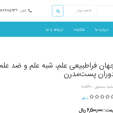
تلفن :
2166485939
همه موارد
درباره ما
شکایات
ارتباط با ما
هان فراطبیعی علم، شبه علم و ضد علم 
وران پست‌مدرن
اسه محصول : 100540
0 نفر
 : 6,500,000 ريال