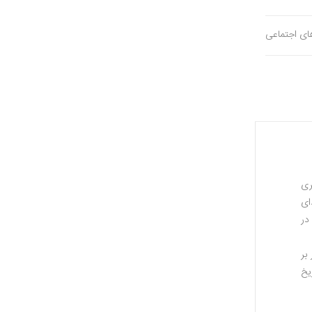
های اجتماعی
ری
ای
در
بر
یخ