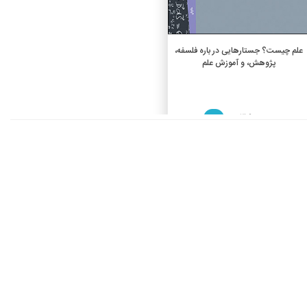
افزودن به سبد خرید
علم چیست؟ جستارهایی در باره فلسفه،
پژوهش، و آموزش علم
3,900,000 ريال
%10
3,510,000 ريال