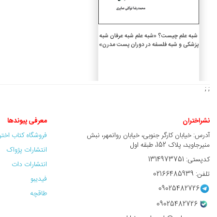
افزودن به سبد خرید
شبه علم چیست؟ «شبه علم شبه عرفان شبه
پزشکی و شبه فلسفه در دوران پست مدرن»
5,400,000 ريال
; ;
نشراختران
معرفی پیوندها
آدرس: خیابان کارگر جنوبی، خیابان روانمهر، نبش
فروشگاه کتاب اخت
منیرجاوید، پلاک 152، طبقه اول
انتشارات پژواک
کدپستی: 1314973751
انتشارات دات
تلفن: 02166485939
فیدیبو
09025482726
طاقچه
09025482726