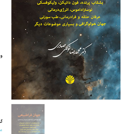
وی
گر
عل