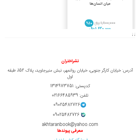
میان انسان‌ها
1,800,000 ريال
%10
1,620,000 ريال
; ;
نشراختران
آدرس: خیابان کارگر جنوبی، خیابان روانمهر، نبش منیرجاوید، پلاک 152، طبقه
اول
کدپستی: 1314973751
تلفن: 02166485939
09025482726
09025482726
akhtaranbook@yahoo.com
معرفی پیوندها