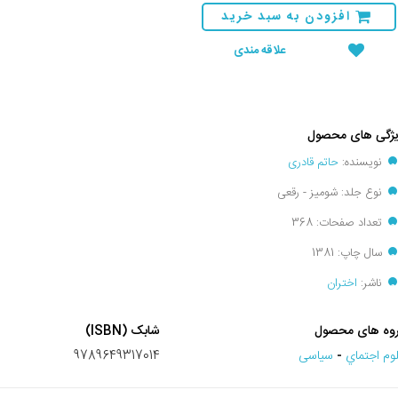
افزودن به سبد خرید
علاقه مندی
ژگی های محصول
نویسنده:
حاتم قادری
نوع جلد: شومیز - رقعی
تعداد صفحات: 368
سال چاپ: 1381
ناشر:
اختران
وه های محصول
شابک (ISBN)
وم اجتماي
-
سیاسی
9789649317014