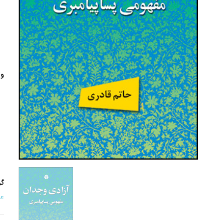
وی
گر
عل