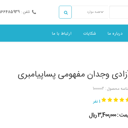
تلفن :
2166485939
همه موارد
درباره ما
شکایات
ارتباط با ما
زادی وجدان مفهومی پساپیامبری
اسه محصول : 100002
1 نفر
 : 3,400,000 ريال