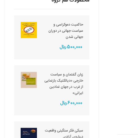
محصولات هم گروه
حاکمیت دموکراسی و
سیاست جهانی در دوران
جهانی شدن
500,000 ريال
زبان گفتمان و سیاست
خارجی «دیالکتیک بازنمایی
از غرب در جهان نمادین
ایرانی»
600,000 ريال
سبکی فکر سنگینی واقعیت
درباره‌ی آزادی