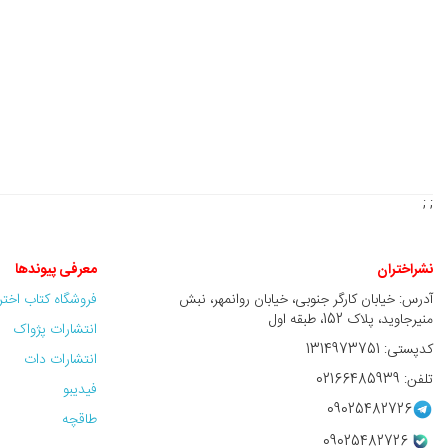
; ;
نشراختران
معرفی پیوندها
آدرس: خیابان کارگر جنوبی، خیابان روانمهر، نبش
فروشگاه کتاب اخت
منیرجاوید، پلاک 152، طبقه اول
انتشارات پژواک
کدپستی: 1314973751
انتشارات دات
تلفن: 02166485939
فیدیبو
09025482726
طاقچه
09025482726