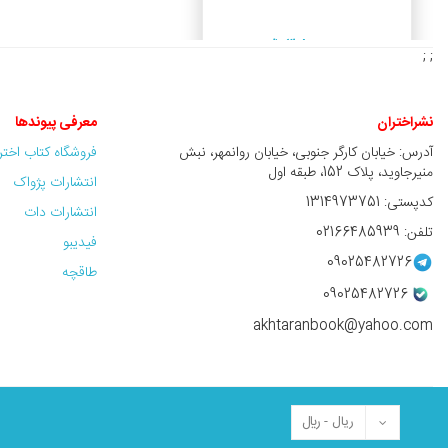
3,800,000 ريال
; ;
نشراختران
معرفی پیوندها
آدرس: خیابان کارگر جنوبی، خیابان روانمهر، نبش
فروشگاه کتاب اخت
منیرجاوید، پلاک 152، طبقه اول
انتشارات پژواک
کدپستی: 1314973751
انتشارات دات
تلفن: 02166485939
فیدیبو
09025482726
طاقچه
09025482726
akhtaranbook@yahoo.com