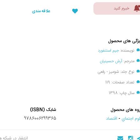
خبرم کنید
علاقه مندی
ژگی های محصول
نویسنده:
جیم استنفورد
مترجم:
آرش حسینیان
نوع جلد: شومیز - رقعی
تعداد صفحات: 119
سال چاپ: 1398
وه های محصول
شابک (ISBN)
وم اجتماي
-
اقتصاد
9786006299365
انتشار در شبکه 