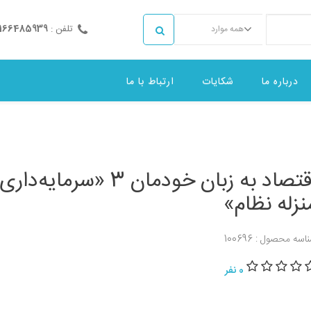
تلفن :
2166485939
همه موارد
درباره ما
شکایات
ارتباط با ما
اقتصاد به زبان خودمان 3 «سرمایه‌د
نزله نظام»
اسه محصول : 100696
0 نفر