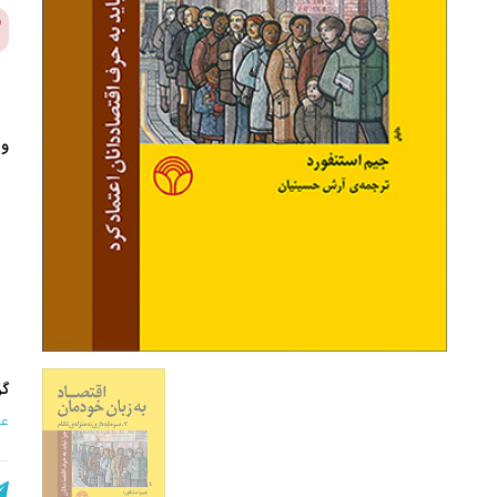
وی
گر
عل