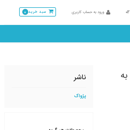
0
ورود به حساب کاربری
سبد خرید
0
اری به
ناشر
پژواک