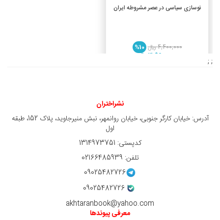
افزودن به سبد خرید
نوسازی سیاسی در عصر مشروطه ایران
4,400,000 ريال
%10
3,960,000 ريال
; ;
نشراختران
آدرس: خیابان کارگر جنوبی، خیابان روانمهر، نبش منیرجاوید، پلاک 152، طبقه
اول
کدپستی: 1314973751
تلفن: 02166485939
09025482726
09025482726
akhtaranbook@yahoo.com
معرفی پیوندها