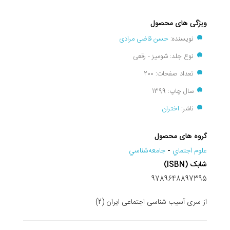
ویژگی های محصول
نویسنده:
حسن قاضی مرادی
نوع جلد: شومیز - رقعی
تعداد صفحات: 200
سال چاپ: 1399
ناشر:
اختران
گروه های محصول
علوم اجتماي
-
جامعه‌شناسي
شابک (ISBN)
9789648897395
از سری آسیب شناسی اجتماعی ایران (2)