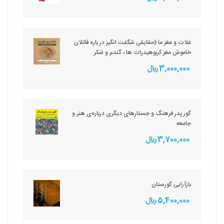
غلات و مغز ما (حقایقی شگفت انگیز در باره قاتلان
خاموش مغز کربوهیدرات ها ، گندم و شکر
3,000,000 ريال
گور پدر فرهنگ و جستارهای دیگری درباره‌ی هنر و
جامعه
3,700,000 ريال
بازآرایی گورستان
5,400,000 ريال