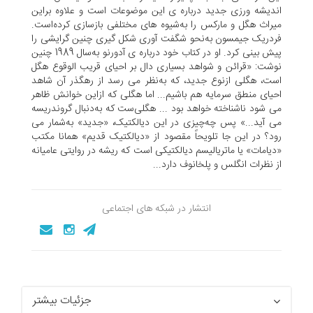
اندیشه ‌ورزی جدید درباره‌ ی این موضوعات است و علاوه ‌براین
میراث هگل و مارکس را به‌شیوه ‌های مختلفی بازسازی کرده‌است.
فردریک جیمسون به‌نحو شگفت ‌آوری شکل ‌گیری چنین گرایشی‌ را
پیش ‌بینی کرد. او در کتاب خود درباره‌ ی آدورنو به‌سال 1989 چنین
نوشت: «قرائن و شواهد بسیاری دال بر احیای قریب‌ الوقوع هگل
است، هگلی ازنوع جدید، که به‌نظر می‌ رسد از رهگذر آن شاهد
احیای منطق سرمایه هم باشیم... اما هگلی که ازاین خوانش ظاهر
می‌ شود ناشناخته خواهد بود ... هگلی‌ست که به‌دنبال گروندریسه
می ‌آید...» پس چه‌چیزی در این دیالکتیک، «جدید» به‌شمار می
‌رود؟ در این جا تلویحاً مقصود از «دیالکتیک قدیم» همانا مکتب
«دیامات» یا ماتریالیسم دیالکتیکی است که ریشه در روایتی عامیانه
از نظرات انگلس و پلخانوف دارد...
انتشار در شبکه های اجتماعی
جزئیات بیشتر