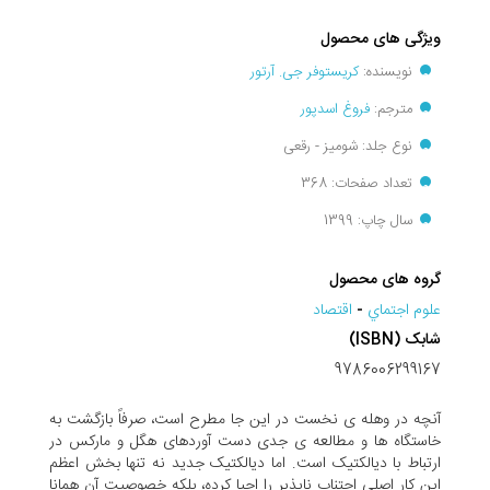
ویژگی های محصول
نویسنده:
کریستوفر جی. آرتور
مترجم:
فروغ اسدپور
نوع جلد: شومیز - رقعی
تعداد صفحات: 368
سال چاپ: 1399
گروه های محصول
علوم اجتماي
-
اقتصاد
شابک (ISBN)
9786006299167
آنچه در وهله‌ ی نخست در این جا مطرح است، صرفاً بازگشت به
خاستگاه ‌ها و مطالعه ‌ی جدی دست ‌آوردهای هگل و مارکس در
ارتباط با دیالکتیک است. اما دیالکتیک جدید نه تنها بخش اعظم
این کار اصلی اجتناب‌ ناپذیر را احیا کرده، بلکه خصوصیت آن همانا