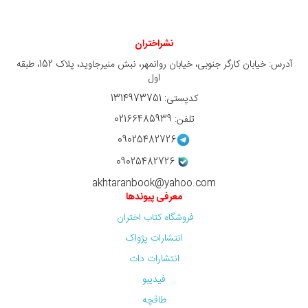
نشراختران
آدرس: خیابان کارگر جنوبی، خیابان روانمهر، نبش منیرجاوید، پلاک 152، طبقه
اول
کدپستی: 1314973751
تلفن: 02166485939
09025482726
09025482726
akhtaranbook@yahoo.com
معرفی پیوندها
فروشگاه کتاب اختران
انتشارات پژواک
انتشارات دات
فیدیبو
طاقچه