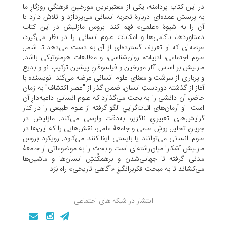
در این کتاب پردامنه، یکی از معتبرترین مورخینِ فرهنگیِ روزگارِ ما
به پرسش عمده‌ای دربارۀ تجربۀ ‌انسانی می‌پردازد و تلاش دارد تا
آن را به شیوۀ «علمی» فهم کند. بروس مازلیش در این کتاب
دستاوردها، ناکامی‌ها و امکانات علوم انسانی را در نظر می‌گیرد،
عرصه‌ای که او تعریف گسترده‌ای از آن به دست می‌دهد تا شامل
علوم اجتماعی، ادبیات، روان‌شناسی، و مطالعات هرمنوتیکی باشد.
مازلیش بر اساس آثار مورخین و فیلسوفانِ پیشین ترکیبِ نو و بدیع
و پرباری از سرشت و معنای علوم انسانی عرضه می‌کند. نویسنده با
آغاز از گذشتۀ دوردستِ انسان، ضمن گذر از "عصر اکتشاف" به زمان
حاضر، آن دانشی را به بحث می‌گذارد که علوم انسانی داعیه‌دارِ آن
است. او آرمان‌های اثبات‌گراییِ الگو گرفته از علوم طبیعی را در کنار
گرایش‌های تعبیریِ ناگزیر، به‌دقت وارسی می‌کند. مازلیش در
جریانِ تحلیل روشِ علمی و جامعۀ علمی، نقش‌هایی را که این‌ها در
علوم انسانی می‌توانند یا بایستی ایفا کنند می‌کاود. رویکرد بروس
مازلیش آشکارا میان‌رشته‌ای است و بحث را به موضوعاتی از جامعۀ
مدنی گرفته تا جهانی‌شدن و برهمکُنشِ انسان‌ها و ماشین‌ها
می‌کشاند تا به مبحث فکربرانگیزِ «آگاهی تاریخی» راه بَرَد.
انتشار در شبکه های اجتماعی