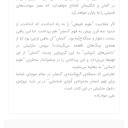
در آلمان و انگلستان افتتاح خواهدکرد که عصر سوخت‌های
فسیلی را به پایان خواهد بُرد.
اگر عقلانیت "علوم ‌طبیعی" را به راه انداخت، که انداخت، از
حدود سه قرن پیش به فهم "انسان" هم پرداخت. اما این راهی
سخت دشوار و سنگلاخ‌آسا بود. "انسان" آن ماهی لزجی بود که از
همه‌ی چنگ‌های فاهمه می‌گریخت! بروس مازلیش در
"دانش‌های ناروشن" به این گریزپایی پدیده "انسان" از تور
فهم‌ها می‌پردازد و این پرداختن را در چشم‌انداز سه‌قرنی "علوم
‌انسانی" به معاینه می‌نشیند.
تعارضی که مسئله‌ی گیج‌کننده‌ی "انسان در مقام سوژه‌ی ‌شناسا
برای فهم انسان به‌منزله‌ی اُبژه‌ی شناسایی" در بر دارد، پروژه‌ی
دشوار مازلیش در این کتاب است.
علی جوادزاده