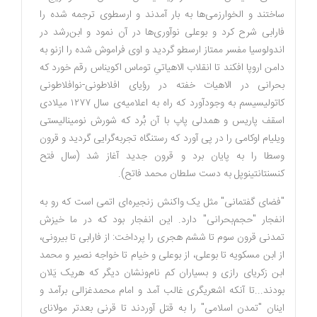
ساختند و ‌الخوارزمی‌ها به بار آمدند و ارسطوی ترجمه شده را
فارابی شرح کرد و بوعلی نوآوری‌ها در آن نمود و ابن‌رشد در
اندولوسیا مفسر ممتاز ارسطو گردید و اوی فراموش شده را ازنو به
دامن اروپا افکند تا انقلاب الاهیاتیِ توماس اکویناس رقم خورد که
بحرانی در الاهیات خفته در رؤیای افلاطونی-نوافلاطونی
کاتولیسیسم به وجودآورد که راه به اعلامیه‌ی سال ۱۲۷۷ میلادی
اسقف ‌پاریس و همدلی پاپ با آن بُرد که شورش نومینالیستی
ویلیام اوکامی را در پی آورد که رستنگاه تجربه‌گرایی گردید و قرون
‌وسطا را به پایان برد و قرون جدید آغاز شد (سال فتح
کنسنتانتینوپل به دست سلطان‌ محمد فاتح).
"فضای ‌گفتمانی" مثل یک واکنش زنجیره‌ای اتمی است که رو به
انفجار "حجم‌بحرانی" دارد. این انفجار بود که در ما خیزش
تمدنی قرون سوم تا ششم هجری را پرداخت: از فارابی تا بیرونی،
از ابن مسکویه تا بوعلی، از بوعلی و خیام تا خواجه ‌نصیر و محمد
ابن زکریای رازی و بسیاران کم ‌نام‌ونشان دیگر که هریک یَلان
بودند...تا آنکه اشعریگری غالب آمد و امام محمدغزالی برآمد و
اینان "تمدن ‌اسلامی" را به قتل آوردند تا قرنی بعدتر مولانای