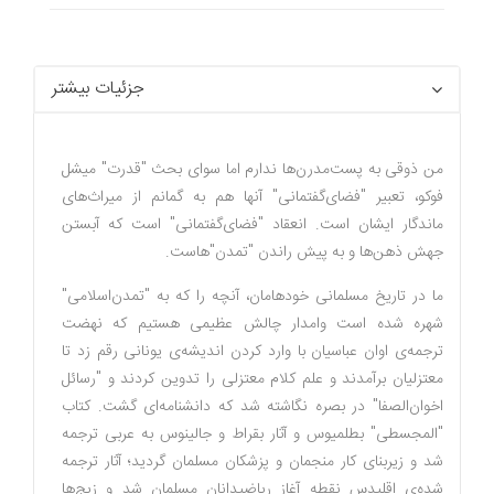
جزئیات بیشتر
من ذوقی به پست‌مدرن‌ها ندارم اما سوای بحث "قدرت" میشل
‌فوکو، تعبیر "فضای‌گفتمانی" آنها هم به گمانم از میراث‌های
ماندگار ایشان است. انعقاد "فضای‌گفتمانی" است که آبستن
جهش ذهن‌ها و به پیش راندن "تمدن"هاست.
ما در تاریخ مسلمانی خودهامان، آنچه را که به "تمدن‌اسلامی"
شهره شده‌ است وامدار چالش عظیمی هستیم که نهضت
ترجمه‌ی اوان عباسیان با وارد کردن اندیشه‌ی یونانی رقم زد تا
معتزلیان برآمدند و علم‌ کلام معتزلی را تدوین کردند و "رسائل
اخوان‌الصفا" در بصره نگاشته شد که دانشنامه‌ای گشت. کتاب
"المجسطی" بطلمیوس و آثار بقراط و جالینوس به عربی ترجمه
شد و زیربنای کار منجمان و پزشکان مسلمان گردید؛ آثار ترجمه
شده‌ی اقلیدس نقطه آغاز ریاضیدانان مسلمان شد و زیج‌ها