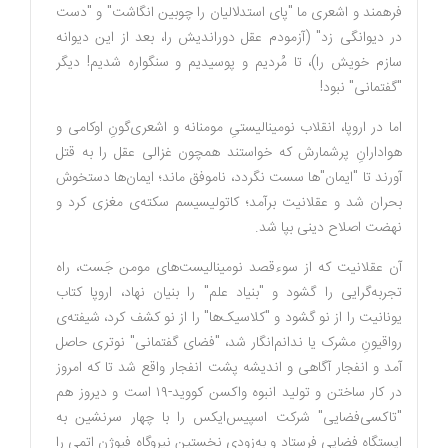
فرهمند و اشعری ما "پای استدلالیان را چوبین انگاشت" و "دست
در دیوانگی زد" (آزمودم عقل دوراندیش را، بعد از این دیوانه
سازم خویش را)، تا مُردیم و پوسیدیم و سنگواره شدیم! دیگر
"گفتمانی" نبود!
اما در اروپا، انقلاب نومینالیستیِ مومنانه و اشعری‌گونِ اوکامی و
هوادارانِ پرشمارش که خواستند همچون غزالی عقل را به قتل
آورند تا "ایمان"ها سست نگردد، ناموفق ماند؛ ایمان‌ها دستخوش
بحران شد و عقلانیت برآمد؛ کاتولیسیسم سکته‌ی ‌مغزی کرد و
نهضت‌ اصلاح دینی بپا شد.
آن عقلانیت که از سوءقصد نومینالیست‌های مومن جَست، راه
تجربه‌گرایی را گشود و "بنیاد ‌علم" را بنیان نهاد، اروپا کتاب
یونانیت را از نو گشود و "کلاسیک‌ها" را از نو کشف کرد، شیفته‌ی
رواقیونِ مشرک یا ندانم‌انگار شد، "فضای ‌گفتمانی" نوتری حاصل
آمد و انفجار آگاهی و اندیشه پشت انفجار واقع شد تا که امروز
در کار ساختن و تولید ‌انبوه واکسن کووید-۱۹ است و دیروز هم
"تاکسی‌فضایی" شرکت اسپیس‌ایکس را با چهار ‌سرنشین به
ایستگاه فضایی فرستاد و به‌زودی نخستین نیروگاه فیوژن ‌اتمی را