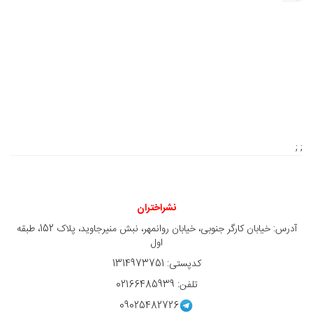
; ;
نشراختران
آدرس: خیابان کارگر جنوبی، خیابان روانمهر، نبش منیرجاوید، پلاک 152، طبقه
اول
کدپستی: 1314973751
تلفن: 02166485939
09025482726