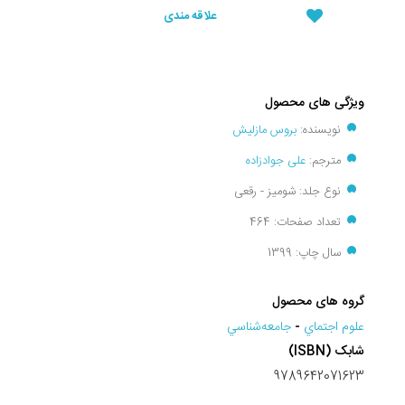
علاقه مندی
ویژگی های محصول
نویسنده:
بروس مازلیش
مترجم:
علی جوادزاده
نوع جلد: شومیز - رقعی
تعداد صفحات: 464
سال چاپ: 1399
گروه های محصول
علوم اجتماي
-
جامعه‌شناسي
شابک (ISBN)
9789642071623