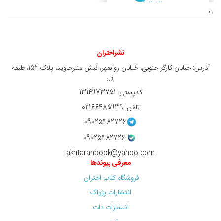
2,520,000 ريال
; ;
نشراختران
آدرس: خیابان کارگر جنوبی، خیابان روانمهر، نبش منیرجاوید، پلاک 152، طبقه
اول
کدپستی: 1314973751
تلفن: 02166485939
09025482726
09025482726
akhtaranbook@yahoo.com
معرفی پیوندها
فروشگاه کتاب اختران
انتشارات پژواک
انتشارات دات