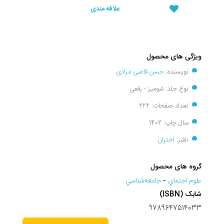
علاقه مندی
ویژگی های محصول
نویسنده:
حسن قاضی مرادی
نوع جلد: شومیز - رقعی
تعداد صفحات: 222
سال چاپ: 1402
ناشر:
اختران
گروه های محصول
علوم اجتماي
-
جامعه‌شناسي
شابک (ISBN)
9789647514033