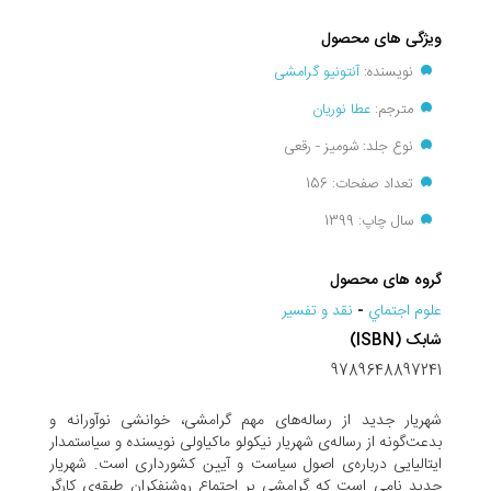
ویژگی های محصول
نویسنده:
آنتونیو گرامشی
مترجم:
عطا نوریان
نوع جلد: شومیز - رقعی
تعداد صفحات: 156
سال چاپ: 1399
گروه های محصول
علوم اجتماي
-
نقد و تفسير
شابک (ISBN)
9789648897241
شهریار جدید از رساله‌های مهم گرامشی، خوانشی نوآورانه و
بدعت‌گونه از رساله‌ی شهریار نیکولو ماکیاولی نویسنده و سیاستمدار
ایتالیایی درباره‌ی اصول سیاست و آیین کشورداری است. شهریار
جدید نامی است که گرامشی بر اجتماع روشنفکران طبقه‌ی کارگر