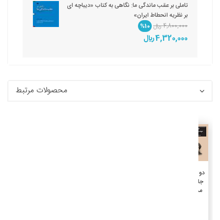
تاملی بر عقب ماندگی ما: نگاهی به کتاب «دیباچه ای
بر نظریه انحطاط ایران»
4,800,000 ريال
%10
4,320,000 ريال
محصولات مرتبط
جزئیات
افزودن به سبد خرید
دولت و
جامعه
مدنی