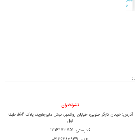
2,200,000
ريال
; ;
نشراختران
آدرس: خیابان کارگر جنوبی، خیابان روانمهر، نبش منیرجاوید، پلاک 152، طبقه
اول
کدپستی: 1314973751
تلفن: 02166485939