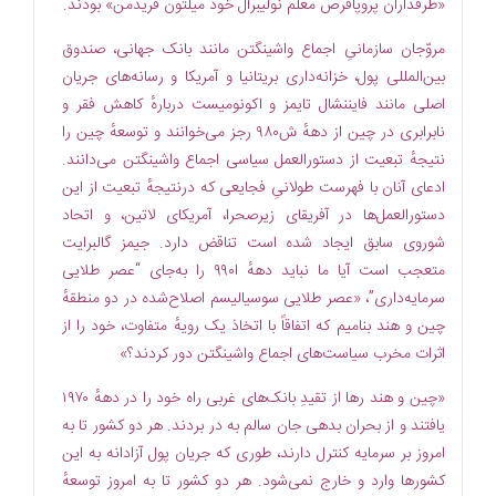
«طرفداران پروپاقرص معلم نو‏لیبرال خود میلتون فریدمن» بودند.
مروّجان سازمانیِ اجماع واشینگتن مانند بانک جهانی، صندوق
بین‏‌المللی پول، خزانه‌‏داری بریتانیا و آمریکا و رسانه‌های جریان
اصلی مانند فایننشال ‏تایمز و اکونومیست دربارهٔ کاهش فقر و
نابرابری در چین از دههٔ ش۹۸۰ رجز می‏‌خوانند و توسعهٔ چین را
نتیجهٔ تبعیت از دستورالعمل سیاسی اجماع واشینگتن می‌‏دانند.
ادعای آنان با فهرست طولانیِ فجایعی که درنتیجهٔ تبعیت از این
دستورالعمل‌ها در آفریقای زیرصحرا، آمریکای لاتین، و اتحاد
شوروی سابق ایجاد شده است تناقض دارد. جیمز گالبرایت
متعجب است آیا ما نباید دههٔ ا۹۹۰ را به‌جای “عصر طلایی
سرمایه‏‌داری”، «عصر طلایی سوسیالیسم اصلاح‌‏شده در دو منطقهٔ
چین و هند بنامیم که اتفاقاً با اتخاذ یک رویهٔ متفاوت، خود را از
اثرات مخرب سیاست‌‌های اجماع واشینگتن دور کردند؟»
«چین و هند رها از تقیدِ بانک‌های غربی راه خود را در دههٔ ۱۹۷۰
یافتند و از بحران بدهی جان سالم به در بردند. هر دو کشور تا به
امروز بر سرمایه کنترل دارند، طوری که جریان پول آزادانه به این
کشورها وارد و خارج نمی‌شود. هر دو کشور تا به امروز توسعهٔ