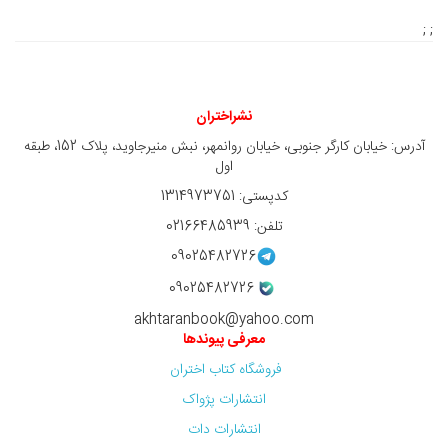
; ;
نشراختران
آدرس: خیابان کارگر جنوبی، خیابان روانمهر، نبش منیرجاوید، پلاک 152، طبقه
اول
کدپستی: 1314973751
تلفن: 02166485939
09025482726
09025482726
akhtaranbook@yahoo.com
معرفی پیوندها
فروشگاه کتاب اختران
انتشارات پژواک
انتشارات دات