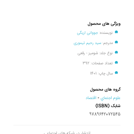
ویژگی های محصول
نویسنده:
جووانی اریگی
مترجم:
سید رحیم تیموری
نوع جلد: شومیز - رقعی
تعداد صفحات: 392
سال چاپ: 1401
گروه های محصول
علوم اجتماي
-
اقتصاد
شابک (ISBN)
9789642072545
انتشار در شبکه های اجتماعی