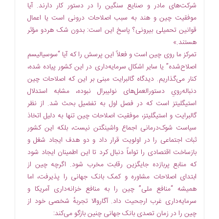
شرکت‌‌های مادر و صنایع سنگین را در دستور کار دارند. آیا
موفقیت چین و هند به سبب اصلاحات درونی است یا اعمال
قوانین تحمیلی بیرونی؟ پاسخ این است: بدون شک هردو مؤثر
هستند.»
تمرکز ما روی چین است و فعلاً این پرسش را که آیا “سوسیالیسم
اصلاح‌شده” یا سایر اشکال سرمایه‌داری در این کشور پیاده شده،
کنار می‏‌گذاریم. دیدگاه گالبرایت مبنی بر این که اصلاحات چین
دنباله‌‏رویِ دستورالعمل‌های نولیبرال نبوده، مشابه استدلال
استیگلیتز است که در فصل اول به تفضیل بحث شد. از نظر
گالبرایت و استیگلیتز، موفقیت اصلاحات چین تنها به دلیل اتخاذ
سیاست شوک‏‌درمانی اجماع واشینگتن نیست، بلکه این کشور
ثبات اجتماعی را در اولویت قرار داد و دو هدف ایجاد شغل و
بازساخت اقتصادی را تواماً دنبال کرد تا این اطمینان ایجاد شود
که منابع پربازده جایگزین رقابت مخرب شود. اگرچه چین از
ابتدای اصلاحات مشاوره و کمک بانک جهانی را پذیرفت، اما
همیشه “منافع ملی” چین را به منافع خزانه‌‏داری آمریکا و
سرمایه‌داری غرب ارجحیت داد. آگاروالا تجربهٔ شخصی خود از
چین را در زمان تصدی بانک جهانی چنین بازگو می‏‌کند: