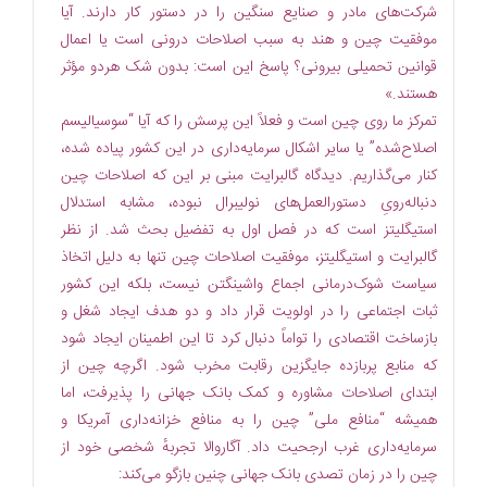
شرکت‌‌های مادر و صنایع سنگین را در دستور کار دارند. آیا
موفقیت چین و هند به سبب اصلاحات درونی است یا اعمال
قوانین تحمیلی بیرونی؟ پاسخ این است: بدون شک هردو مؤثر
هستند.»
تمرکز ما روی چین است و فعلاً این پرسش را که آیا “سوسیالیسم
اصلاح‌شده” یا سایر اشکال سرمایه‌داری در این کشور پیاده شده،
کنار می‏‌گذاریم. دیدگاه گالبرایت مبنی بر این که اصلاحات چین
دنباله‌‏رویِ دستورالعمل‌های نولیبرال نبوده، مشابه استدلال
استیگلیتز است که در فصل اول به تفضیل بحث شد. از نظر
گالبرایت و استیگلیتز، موفقیت اصلاحات چین تنها به دلیل اتخاذ
سیاست شوک‏‌درمانی اجماع واشینگتن نیست، بلکه این کشور
ثبات اجتماعی را در اولویت قرار داد و دو هدف ایجاد شغل و
بازساخت اقتصادی را تواماً دنبال کرد تا این اطمینان ایجاد شود
که منابع پربازده جایگزین رقابت مخرب شود. اگرچه چین از
ابتدای اصلاحات مشاوره و کمک بانک جهانی را پذیرفت، اما
همیشه “منافع ملی” چین را به منافع خزانه‌‏داری آمریکا و
سرمایه‌داری غرب ارجحیت داد. آگاروالا تجربهٔ شخصی خود از
چین را در زمان تصدی بانک جهانی چنین بازگو می‏‌کند: