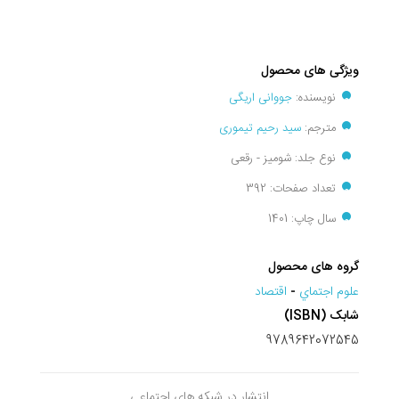
ویژگی های محصول
نویسنده:
جووانی اریگی
مترجم:
سید رحیم تیموری
نوع جلد: شومیز - رقعی
تعداد صفحات: 392
سال چاپ: 1401
گروه های محصول
علوم اجتماي
-
اقتصاد
شابک (ISBN)
9789642072545
انتشار در شبکه های اجتماعی