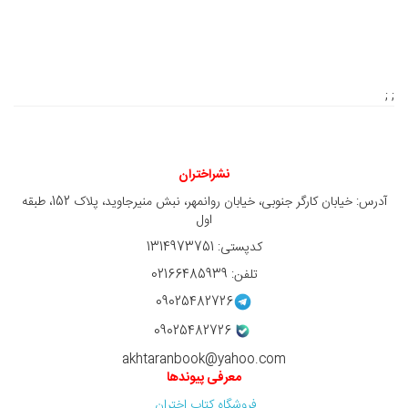
; ;
نشراختران
آدرس: خیابان کارگر جنوبی، خیابان روانمهر، نبش منیرجاوید، پلاک 152، طبقه
اول
کدپستی: 1314973751
تلفن: 02166485939
09025482726
09025482726
akhtaranbook@yahoo.com
معرفی پیوندها
فروشگاه کتاب اختران