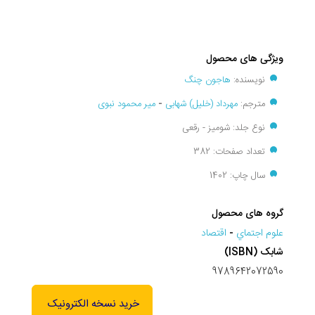
ویژگی های محصول
نویسنده:
هاجون چنگ
مترجم:
مهرداد (خلیل) شهابی
-
میر محمود نبوی
نوع جلد: شومیز - رقعی
تعداد صفحات: 382
سال چاپ: 1402
گروه های محصول
علوم اجتماي
-
اقتصاد
شابک (ISBN)
9789642072590
خرید نسخه الکترونیک