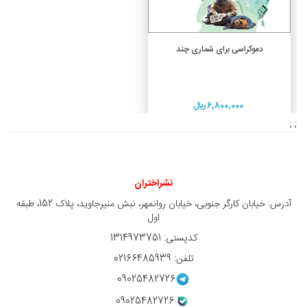
افزودن به سبد خرید
دموکراسی برای شماری چند
6,800,000 ريال
; ;
نشراختران
آدرس: خیابان کارگر جنوبی، خیابان روانمهر، نبش منیرجاوید، پلاک 152، طبقه
اول
کدپستی: 1314973751
تلفن: 02166485939
09025482726
09025482726