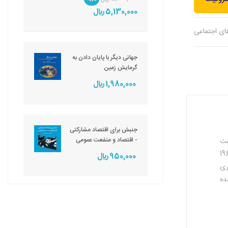
5,130,000 ريال
های اجتماعی
جهانی دیگر با پایان دادن به
گرمایش زمین
1,980,000 ريال
جنبش برای اقتصاد مشارکتی
- اقتصاد و منفعت عمومی
قت
ست بیان می‌کند... به او درود می‌فرستم.» از اهداف نهفته آمریکا در کودتای خونین 1965
950,000 ريال
ری
ده