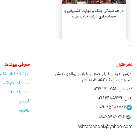
افزودن به سبد خرید
در هم تنیدگی جنگ و تجارت کشتیرانی و
سرمایه‌داری درشبه جزیره عرب
5,600,000 ريال
; ;
نشراختران
معرفی پیوندها
آدرس: خیابان کارگر جنوبی، خیابان روانمهر، نبش
فروشگاه کتاب اخت
منیرجاوید، پلاک 152، طبقه اول
انتشارات پژواک
کدپستی: 1314973751
انتشارات دات
تلفن: 02166485939
فیدیبو
09025482726
طاقچه
09025482726
akhtaranbook@yahoo.com