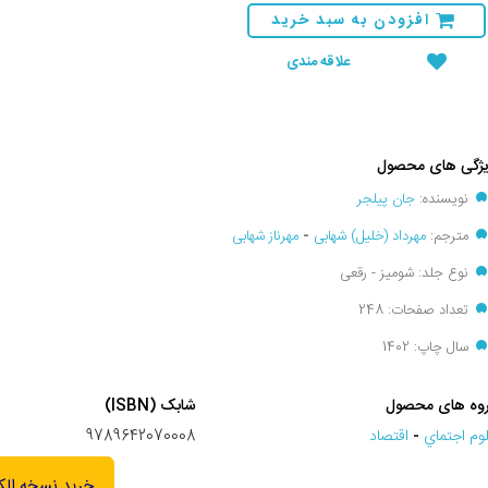
افزودن به سبد خرید
علاقه مندی
ژگی های محصول
نویسنده:
جان پیلجر
مترجم:
مهرداد (خلیل) شهابی
-
مهرناز شهابی
نوع جلد: شومیز - رقعی
تعداد صفحات: 248
سال چاپ: 1402
وه های محصول
شابک (ISBN)
وم اجتماي
-
اقتصاد
9789642070008
خرید نسخه الک