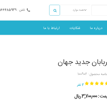
تلفن :
2166485939
همه موارد
درباره ما
شکایات
ارتباط با ما
ربابان جدید جهان
اسه محصول : 100902
2 نفر
 : 3,700,000 ريال