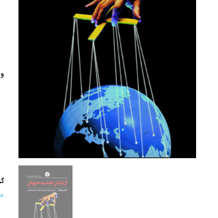
وی
گر
عل