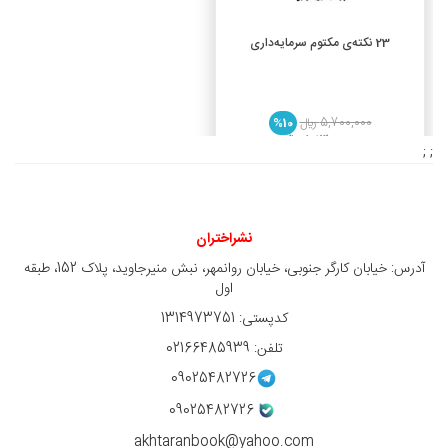
افزودن به سبد خرید
23 نکته‌ی مکتوم سرمایه‌داری
5,700,000 ريال
%10
5,130,000 ريال
; ;
نشراختران
آدرس: خیابان کارگر جنوبی، خیابان روانمهر، نبش منیرجاوید، پلاک 152، طبقه
اول
کدپستی: 1314973751
تلفن: 02166485939
09025482726
09025482726
akhtaranbook@yahoo.com