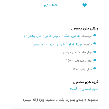
علاقه مندی
ویژگی های محصول
نویسنده:
هاجون چنگ
-
نائومی کلاین
-
جان پیلجر
-
و...
مترجم:
مهرداد (خلیل) شهابی
-
میر محمود نبوی
نوع جلد: شومیز - رقعی
تعداد صفحات: 3500
سال چاپ: 1400
گروه های محصول
علوم اجتماي
-
اقتصاد
مجموعه 10جلدی بصورت یکجا با تخفیف ویژه ارائه میشود