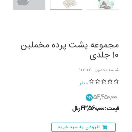
مجموعه پشت پرده مخملین
10 جلدی
شناسه محصول : 100903
0 نفر
54,450,000
%20
قیمت : 43,560,000 ريال
افزودن به سبد خرید