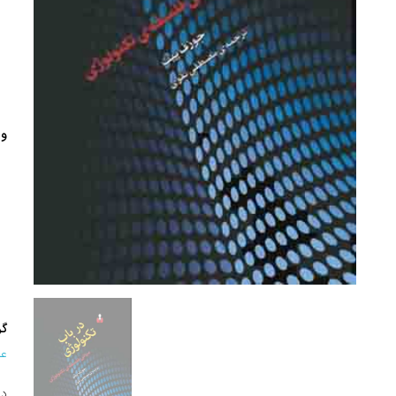
وی
گر
عل
در