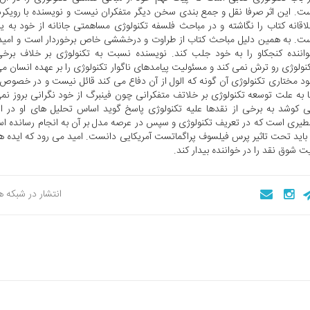
ت. این اثر صرفا نقل و جمع بندی سخن دیگر متفکران نیست و نویسنده با رویکردی
اقانه کتاب را نگاشته و در مباحث فلسفه تکنولوژی مساهمتی جانانه از خود به یا
ت. به همین دلیل مباحث کتاب از طراوت و درخششی خاص برخوردار است و امید
اننده کنجکاو را به خود جلب کند. نویسنده نسبت به تکنولوژی بر خلاف برخی
نولوژی رو ترش نمی کند و مسئولیت پیامدهای ناگوار تکنولوژی را بر عهده انسان می 
د مختاری تکنولوژی آن گونه که الول از آن دفاع می کند قائل نیست و در خصوص 
 به علت توسعه تکنولوژی بر خلاتف متفکرانی چون فینبرگ از خود نگرانی بروز ن
 کوشد به برخی از نقدها علیه تکنولوژی پاسخ گوید اساس تحلیل های او در ای
یری است که در تعریف تکنولوژی و سپس در عرصه مدل بر آن به انجام رسانده ا
 باید تحت تاثیر پرس فیلسوف پراگماتست آمریکایی دانست. امید می رود که ایده 
ت شوق نقد را در خواننده بیدار کند.
انتشار در شبکه 