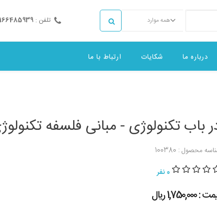
تلفن :
2166485939
همه موارد
درباره ما
شکایات
ارتباط با ما
ر باب تکنولوژی - مبانی فلسفه تکنولوژ
اسه محصول : 100380
0 نفر
 : 1,750,000 ريال