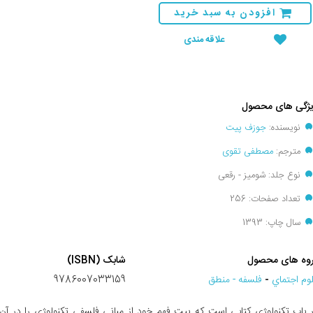
افزودن به سبد خرید
علاقه مندی
ژگی های محصول
نویسنده:
جوزف پیت
مترجم:
مصطفی تقوی
نوع جلد: شومیز - رقعی
تعداد صفحات: 256
سال چاپ: 1393
وه های محصول
شابک (ISBN)
وم اجتماي
-
فلسفه - منطق
9786007033159
 باب تکنولوژی کتابی است که پیت فهم خود از مبانی فلسفی تکنولوژی را در آن 