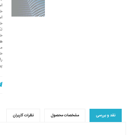
اس
خل
اس
خو
تک
خو
ها
می
خط
را
پی
نقد و بررسی
مشخصات محصول
نظرات کاربران