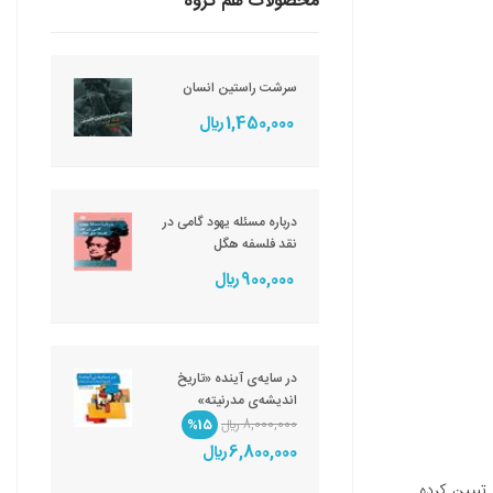
محصولات هم گروه
سرشت راستین انسان
1,450,000 ريال
درباره مسئله یهود گامی در
نقد فلسفه هگل
900,000 ريال
در سایه‌ی آینده «تاریخ
اندیشه‌ی مدرنیته»
8,000,000 ريال
%15
6,800,000 ريال
تبیین کرده