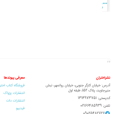
2,500,000
ريال
; ;
نشراختران
معرفی پیوندها
آدرس: خیابان کارگر جنوبی، خیابان روانمهر، نبش
فروشگاه کتاب اخت
منیرجاوید، پلاک 152، طبقه اول
انتشارات پژواک
کدپستی: 1314973751
انتشارات دات
تلفن: 02166485939
فیدیبو
09025482726