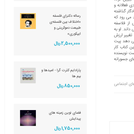
 فعالانه و
دگار گذاشته
رساله دکترای فلسفه
 می رود که
«اختلاف بین فلسفه‌ی
 از فلاسفه
طبیعت دموکریتی و
داند. او به
ایپکوری»
تغییر ارزش
می دهد پیت
2,500,000 ريال
ن کتاب کار
ست نویسنده
های جسورانه
پارادایم کثرت گرا - امیدها و
بیم ها
های اجتماعی
850,000 ريال
فضای نوین زمینه های
پیدایش
1,750,000 ريال