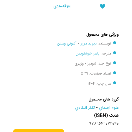
علاقه مندی
ویژگی های محصول
نویسنده:
دیوید مورو
-
آنتونی وستن
مترجم:
یاسر خوشنویس
نوع جلد: شومیز - وزیری
تعداد صفحات: 539
سال چاپ: 1404
گروه های محصول
علوم اجتماي
-
تفکر انتقادي
شابک (ISBN)
9789642072040