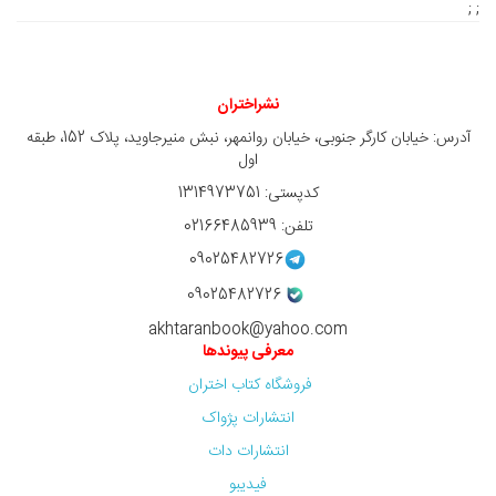
; ;
نشراختران
آدرس: خیابان کارگر جنوبی، خیابان روانمهر، نبش منیرجاوید، پلاک 152، طبقه
اول
کدپستی: 1314973751
تلفن: 02166485939
09025482726
09025482726
akhtaranbook@yahoo.com
معرفی پیوندها
فروشگاه کتاب اختران
انتشارات پژواک
انتشارات دات
فیدیبو