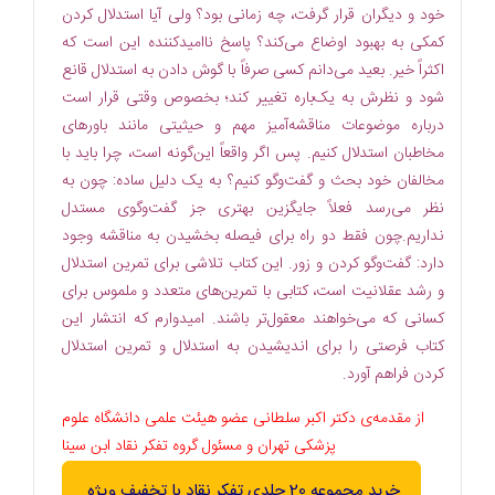
خود و دیگران قرار گرفت، چه زمانی بود؟ ولی آیا استدلال کردن
کمکی به بهبود اوضاع می‌کند؟ پاسخ ناامیدکننده این است که
اکثراً خیر. بعید می‌دانم کسی صرفاً با گوش دادن به استدلال قانع
شود و نظرش به یک‌باره تغییر کند؛ بخصوص وقتی قرار است
درباره موضوعات مناقشه‌آمیز مهم و حیثیتی مانند باورهای
مخاطبان استدلال کنیم. پس اگر واقعاً این‌گونه است، چرا باید با
مخالفان خود بحث و گفت‌وگو کنیم؟ به یک دلیل ساده: چون به
نظر می‌رسد فعلاً جایگزین بهتری جز گفت‌وگوی مستدل
نداریم.چون فقط دو راه برای فیصله بخشیدن به مناقشه وجود
دارد: گفت‌وگو کردن و زور. این کتاب تلاشی برای تمرین استدلال
و رشد عقلانیت است، کتابی با تمرین‌های متعدد و ملموس برای
کسانی که می‌خواهند معقول‌تر باشند. امیدوارم که انتشار این
کتاب فرصتی را برای اندیشیدن به استدلال و تمرین استدلال
کردن فراهم آورد.
از مقدمه‌ی دكتر اكبر سلطانی عضو هیئت علمی دانشگاه علوم
پزشكی تهران و مسئول گروه تفکر نقاد ابن سینا
خرید مجموعه 20 جلدی تفکر نقاد با تخفیف ویژه