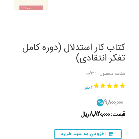
کتاب کار استدلال (دوره کامل
تفکر انتقادی)
شناسه محصول : 100922
1 نفر
9,800,000
%10
قیمت : 8,820,000 ريال
افزودن به سبد خرید