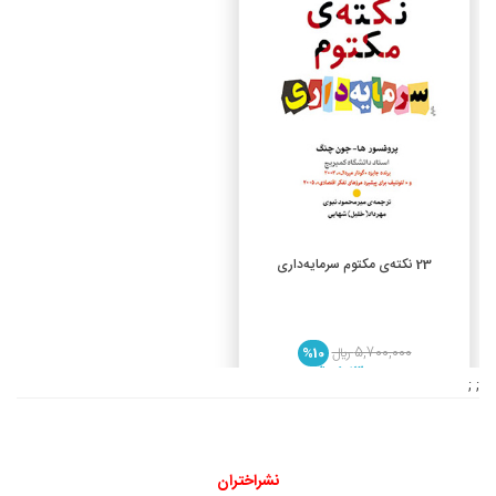
افزودن به سبد خرید
23 نکته‌ی مکتوم سرمایه‌داری
5,700,000 ريال
%10
5,130,000 ريال
; ;
نشراختران