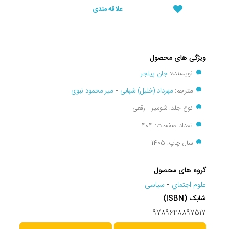
علاقه مندی
ویژگی های محصول
نویسنده:
جان پیلجر
مترجم:
مهرداد (خلیل) شهابی
-
میر محمود نبوی
نوع جلد: شومیز - رقعی
تعداد صفحات: 404
سال چاپ: 1405
گروه های محصول
علوم اجتماي
-
سیاسی
شابک (ISBN)
9789648897517