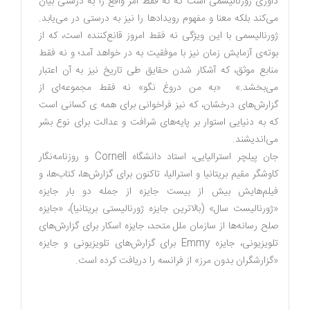
داوری ژورنالیسمی است که نه فقط امر واقع را به درستی بیان
می‌کند بلکه معنا و مفهوم رویدادها را نیز به درستی در می‌یابد.
ژورنالیسمی با این ویژگی نه فقط امروز قانع‌کننده است، که از
بوته‌ی آزمایش زمان نیز با موفقیت به در خواهد آمد؛ و نه فقط
منابع موثق، که آشکار شدن حقایق طی تاریخ نیز به آن اعتبار
می‌بخشد.» «به من دروغ نگو» نه فقط مجموعه‌ای از
گزارش‌های درخشان، که نیز فراخوانی برای همه ی کسانی است
که به دنیایی استوار بر پایه‌های شرافت و عدالت برای نوع بشر
می‌اندیشند.
جان پیلچر استرالیایی، استاد دانشگاه Cornell
و روزنامه‌نگار
کاوشگر مقیم بریتانیا و استرالیا، تاکنون برای گزارش‌ها، کتاب‌ها، و
فیلم‌هایش بیش از بیست جایزه از جمله دو بار جایزه
«ژورنالیست سال» (بالاترین جایزه ژورنالیستی بریتانیا)، «جایزه
صلح رسانه‌ها از سازمان ملل متحد، جایزه اسکار برای گزارش‌های
تلویزیونی، جایزه
Emmy
برای گزارش‌های تلویزیونی و جایزه
«گزارشگران بدون مرز» از فرانسه را دریافت کرده است.