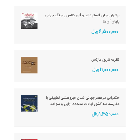
برادران: جان فاستر دالس، آلن دالس و جنگ جهانی
پنهان آن‌ها
6,500,000 ريال
نظریه تاریخ مارکس
11,000,000 ريال
حکمرانی در عصر جهانی شدن «پژوهشی تطبیقی با
مقایسه سه کشور ایالات متحده، ژاپن و سوئد»
1,450,000 ريال