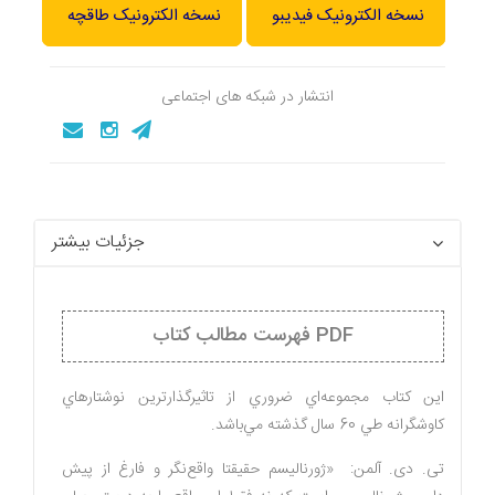
نسخه الکترونیک فیدیبو
نسخه الکترونیک طاقچه
انتشار در شبکه های اجتماعی
جزئیات بیشتر
PDF فهرست مطالب کتاب
اين كتاب مجموعه‌اي ضروري از تاثيرگذارترين نوشتارهاي
كاوشگرانه طي 60 سال گذشته مي‌باشد.
تی. دی. آلمن: «ژورنالیسم حقیقتا واقع‌نگر و فارغ از پیش