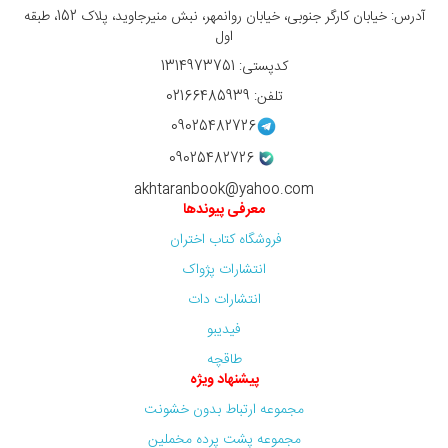
آدرس: خیابان کارگر جنوبی، خیابان روانمهر، نبش منیرجاوید، پلاک 152، طبقه
اول
کدپستی: 1314973751
تلفن: 02166485939
09025482726
09025482726
akhtaranbook@yahoo.com
معرفی پیوندها
فروشگاه کتاب اختران
انتشارات پژواک
انتشارات دات
فیدیبو
طاقچه
پیشنهاد ویژه
مجموعه ارتباط بدون خشونت
مجموعه پشت پرده مخملین