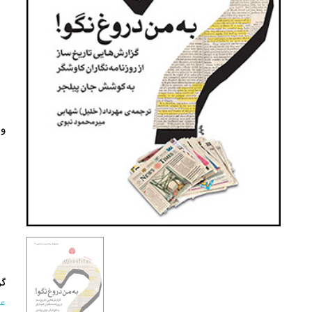
وی
گر
عل