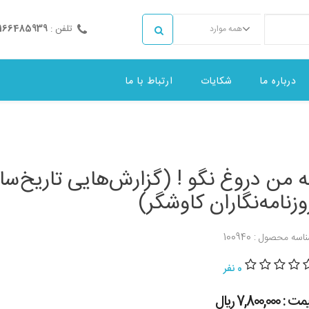
تلفن :
2166485939
همه موارد
درباره ما
شکایات
ارتباط با ما
ه من دروغ نگو ! (گزارش‌هایی تاریخ‌ساز
وزنامه‌نگاران کاوشگر)
اسه محصول : 100940
0 نفر
 : 7,800,000 ريال