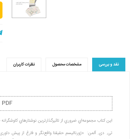
نقد و بررسی
مشخصات محصول
نظرات کاربران
PDF فهرست مطالب کتاب
اين كتاب مجموعه‌اي ضروري از تاثيرگذارترين نوشتارهاي كاوشگرانه طي 60 سال گذشته مي‌
تی. دی. آلمن: «ژورنالیسم حقیقتا واقع‌نگر و فارغ از پیش داوری