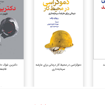
افزودن به سبد خرید
افزودن
د
دموکراسی در محیط کار درمانی برای عارضه
دکترین شوک «ظه
سرمایه‌داری
فاجعه
12,000,000 ريال
3,150,000 ريال
10,800,000