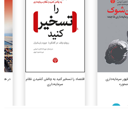
 به سبد خرید
افزودن به سبد خرید
ور سرمایه‌داری
اقتصاد را تسخیر کنید به چالش کشیدن نظام
در هم ت
‌محور»
سرمایه‌داری
سرم
%10
2,700,000 ريال
 ريال