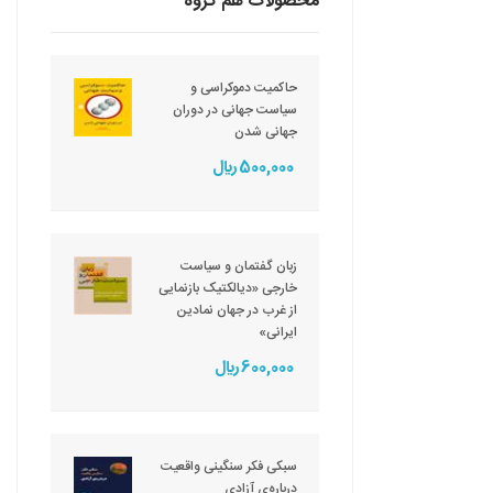
محصولات هم گروه
حاکمیت دموکراسی و
سیاست جهانی در دوران
جهانی شدن
500,000 ريال
زبان گفتمان و سیاست
خارجی «دیالکتیک بازنمایی
از غرب در جهان نمادین
ایرانی»
600,000 ريال
سبکی فکر سنگینی واقعیت
درباره‌ی آزادی