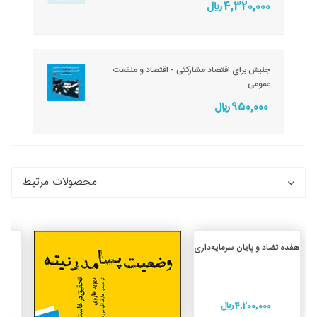
4,320,000 ريال
جنبش برای اقتصاد مشارکتی - اقتصاد و منفعت
عمومی
950,000 ريال
محصولات مرتبط
افزودن به سبد خرید
هفده تضاد و پایان سرمایه‌داری
جزئیات
4,200,000 ريال