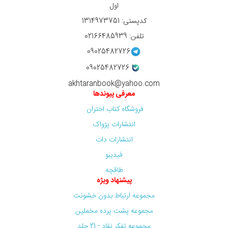
اول
کدپستی: 1314973751
تلفن: 02166485939
09025482726
09025482726
akhtaranbook@yahoo.com
معرفی پیوندها
فروشگاه کتاب اختران
انتشارات پژواک
انتشارات دات
فیدیبو
طاقچه
پیشنهاد ویژه
مجموعه ارتباط بدون خشونت
مجموعه پشت پرده مخملین
مجموعه تفکر نقاد - 21 جلد