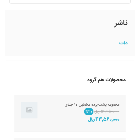
ناشر
دات
محصولات هم گروه
مجموعه پشت پرده مخملین 10 جلدی
54,450,000 ريال
%20
43,560,000 ريال