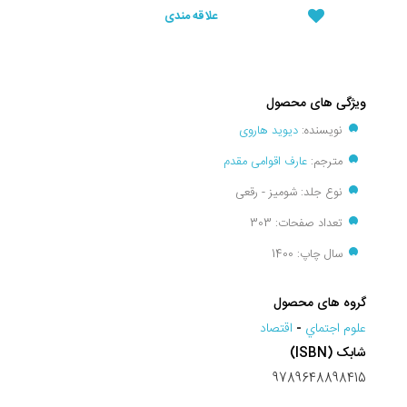
علاقه مندی
ویژگی های محصول
نویسنده:
دیوید هاروی
مترجم:
عارف اقوامی مقدم
نوع جلد: شومیز - رقعی
تعداد صفحات: 303
سال چاپ: 1400
گروه های محصول
علوم اجتماي
-
اقتصاد
شابک (ISBN)
9789648898415