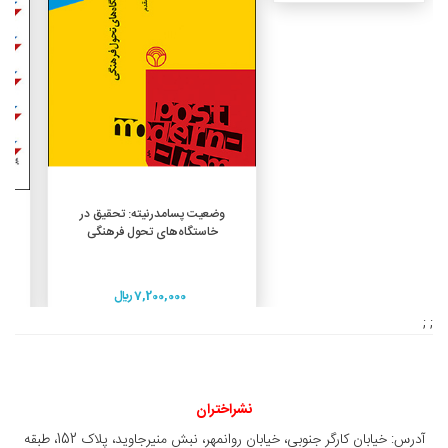
افزودن به سبد خرید
وضعیت پسامدرنیته: تحقیق در
خاستگاه‌های تحول فرهنگی
7,200,000 ريال
; ;
نشراختران
آدرس: خیابان کارگر جنوبی، خیابان روانمهر، نبش منیرجاوید، پلاک 152، طبقه